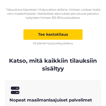
*Valuuttana käytetään Yhdysvaltain dollaria. Hintaan voidaan lisätä
vero maakohtaisesti. Mahdolliset alennukset perustuvat palvelun
nykyiseen hintaan
$
12.99
kuukaudessa.
Tee kestotilaus
45 päivän tyytyväisyystakuu
Katso, mitä kaikkiin tilauksiin
sisältyy
Nopeat maailmanlaajuiset palvelimet