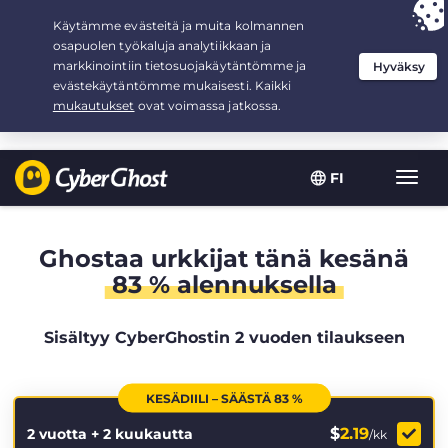
Your choice:
The Best Deal
for 2.1666666666667-years at $
2.19
/month
FI
Toggl
navig
Ghostaa urkkijat tänä kesänä
83 % alennuksella
Sisältyy CyberGhostin 2 vuoden tilaukseen
KESÄDIILI – SÄÄSTÄ 83 %
$
2.19
2 vuotta + 2 kuukautta
/kk