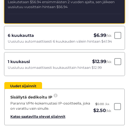
Laskutetaan
$56.94
ensimmäisten 2 vuoden ajalta, sen jälkeen
uusiutuu vuosittain hintaan
$56.94
$
6.99
6 kuukautta
/kk
Uusiutuu automaattisesti 6 kuukauden välein hintaan
$41.94
$
12.99
1 kuukausi
/kk
Uusiutuu automaattisesti kuukausittain hintaan
$12.99
Uudet sijainnit
Sisällytä dedikoitu IP
Paranna VPN-kokemustasi IP-osoitteella, joka
$
5.00
/kk
on varattu vain sinulle.
$
2.50
/kk
Katso saatavilla olevat sijainnit