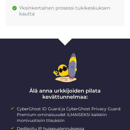
Yksinkertainen prosessi tukikeskuksen
kautta
Älä anna urkkijoiden pilata
kevättunnelmaa:
CyberGhost ID Guard ja CyberGhost Privacy Guard:
Premium-ominaisuudet ILMAISEKSI kaikkiin
monivuotisiin tilauksiin
Dedikoitu IP huippualennuksessa