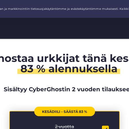
hostaa urkkijat tänä ke
83 % alennuksella
Sisältyy CyberGhostin 2 vuoden tilaukse
KESÄDIILI – SÄÄSTÄ 83 %
2 vuotta