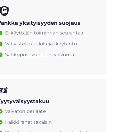
Vankka yksityisyyden suojaus
Ei käyttäjän toiminnan seurantaa
Vahvistettu ei lokeja -käytäntö
Sähköpostivuotojen valvonta
Tyytyväisyystakuu
Vaivaton periaate
Kaikki rahat takaisin