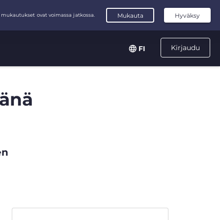
Kirjaudu
FI
sänä
en