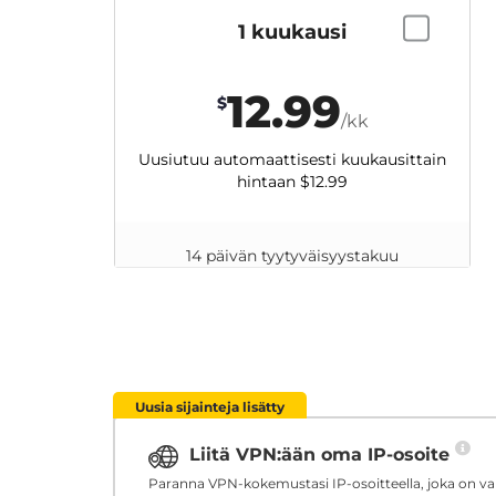
1 kuukausi
12.99
$
/kk
Uusiutuu automaattisesti kuukausittain
hintaan
$12.99
14 päivän tyytyväisyystakuu
Uusia sijainteja lisätty
Liitä VPN:ään oma IP-osoite
Paranna VPN-kokemustasi IP-osoitteella, joka on vara