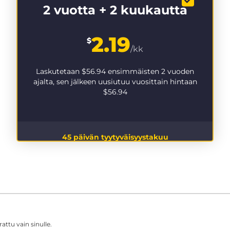
2 vuotta + 2 kuukautta
2.19
$
/kk
Laskutetaan
$56.94
ensimmäisten 2 vuoden
ajalta, sen jälkeen uusiutuu vuosittain hintaan
$56.94
45 päivän tyytyväisyystakuu
ttu vain sinulle.