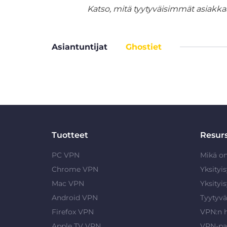
Katso, mitä tyytyväisimmät asiakka
Asiantuntijat
Ghostiet
Tuotteet
Resurs
PC VPN
Mikä o
Chrome VPN
Yksityi
Mac VPN
Yksityi
Android VPN
Tyytyvä
Firefox VPN
VPN:n 
Apple TV VPN
VPN-pa