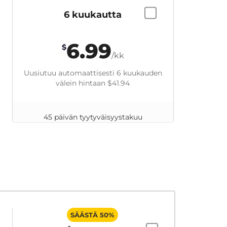
6 kuukautta
6.99
$
/kk
Uusiutuu automaattisesti 6 kuukauden
välein hintaan
$41.94
45 päivän tyytyväisyystakuu
SÄÄSTÄ 50%