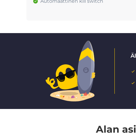
Automaattinen kill switch
Ä
Alan as