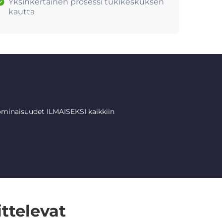
Yksinkertainen prosessi tukikeskuksen
kautta
minaisuudet ILMAISEKSI kaikkiin
ttelevat