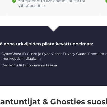
Yhteydenotto live chatin kautta tai
sähköpostitse
lä anna urkkijoiden pilata kevättunnelmaa:
CyberGhost ID Guard ja CyberGhost Privacy Guard: Premium-o
monivuotisiin tilauksiin
Dedikoitu IP huippualennuksessa
iantuntijat & Ghosties suosi