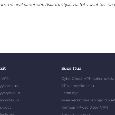
amme ovat sanoneet. Asiantuntijasivustot voivat toisinaan
sit
Suosittua
n VPN
CyberGhost VPN kokemuksia
syyskeskus
VPN ilmaiskokeilu
syystyökalut
Lataa nyt
isyystakuu
Avaa verkkosivujen rajoitukse
hyödyt
Kiinteän IP-osoitteen VPN
lvelimet
Suoratoisto vpn