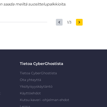
 saada meiltä suosittelupalkkioita.
1/3
Tietoa CyberGhostista
Tietoa CyberGhostista
Ota yhteyttä
Yksityisyyskäytäntö
t
Käyttöehdot
Kutsu kaveri -ohjelman ehdot
Leima