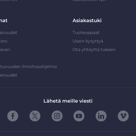
mat
Asiakastuki
anuudet
Tuoteoppaat
cers
Usein kysyttyä
averi
Ota yhteyttä tukeen
ttuvuuden ilmoitusohjelma
anuudet
Lähetä meille viesti