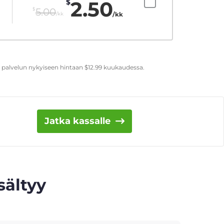
2.50
$
$
5.00
/kk
/kk
t palvelun nykyiseen hintaan
$
12.99
kuukaudessa.
Jatka kassalle
sältyy