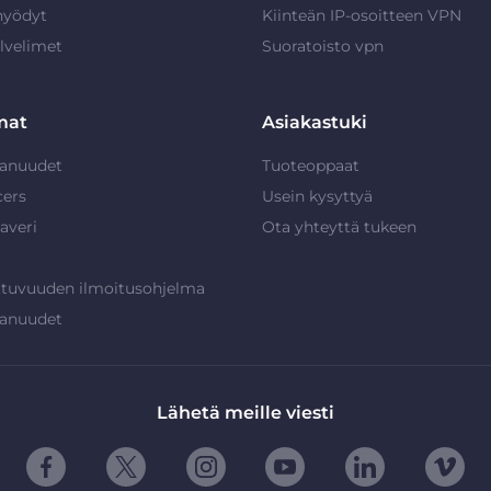
hyödyt
Kiinteän IP-osoitteen VPN
lvelimet
Suoratoisto vpn
mat
Asiakastuki
anuudet
Tuoteoppaat
cers
Usein kysyttyä
averi
Ota yhteyttä tukeen
ttuvuuden ilmoitusohjelma
anuudet
Lähetä meille viesti