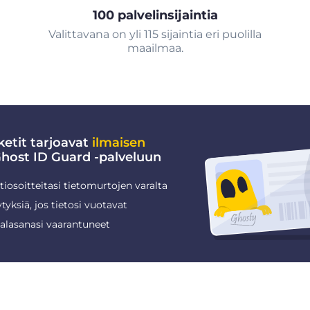
100 palvelinsijaintia
Valittavana on yli 115 sijaintia eri puolilla
maailmaa.
etit tarjoavat
ilmaisen
ost ID Guard -palveluun
iosoitteitasi tietomurtojen varalta
tyksiä, jos tietosi vuotavat
salasanasi vaarantuneet