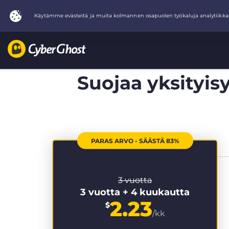
Suojaa yksityisy
PARAS ARVO - SÄÄSTÄ 83%
3 vuotta
3 vuotta + 4 kuukautta
2.23
$
/kk