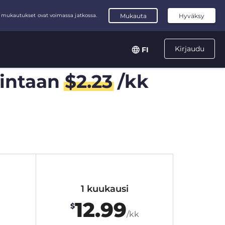
Kirjaudu
FI
intaan
$
2.23
/kk
1 kuukausi
12.99
$
/kk