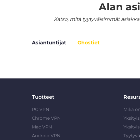
Alan as
Katso, mitä tyytyväisimmät asiakka
Asiantuntijat
Ghostiet
Tuotteet
Resurs
PC VPN
Mikä o
Chrome VPN
Yksityi
Mac VPN
Yksityi
Android VPN
Tyytyvä