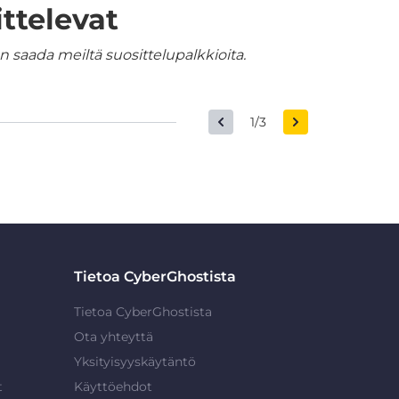
ttelevat
 saada meiltä suosittelupalkkioita.
1/3
Tietoa CyberGhostista
Tietoa CyberGhostista
Ota yhteyttä
Yksityisyyskäytäntö
t
Käyttöehdot