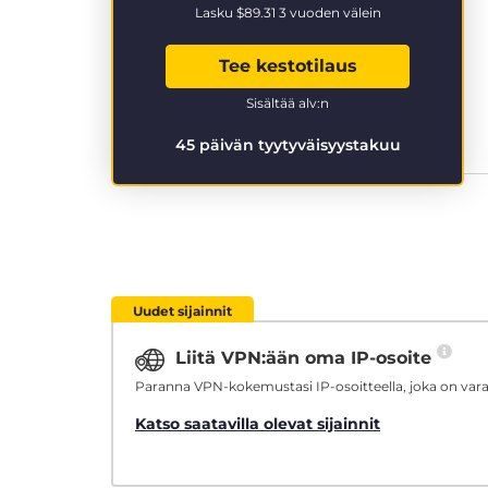
Lasku
$89.31
3 vuoden välein
Tee kestotilaus
Sisältää alv:n
45 päivän tyytyväisyystakuu
Uudet sijainnit
Liitä VPN:ään oma IP-osoite
Paranna VPN-kokemustasi IP-osoitteella, joka on varat
Katso saatavilla olevat sijainnit