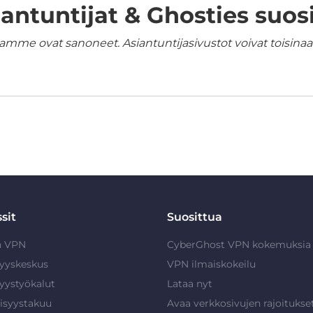
iantuntijat & Ghosties suosi
amme ovat sanoneet. Asiantuntijasivustot voivat toisinaan
sit
Suosittua
n VPN
CyberGhost VPN kokemuksia
syyskeskus
VPN ilmaiskokeilu
syystyökalut
Lataa nyt
isyystakuu
Avaa verkkosivujen rajoitukse