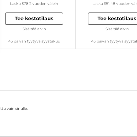
Lasku
$78
2 vuoden välein
Lasku
$51.48
vuoden väl
Tee kestotilaus
Tee kestotilaus
Sisältää alv:n
Sisältää alv:n
45 päivän tyytyväisyystakuu
45 päivän tyytyväisyyst
tu vain sinulle.