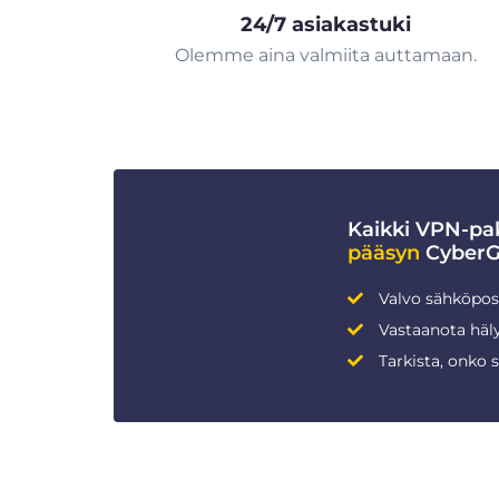
24/7 asiakastuki
Olemme aina valmiita auttamaan.
Kaikki VPN-pak
pääsyn
CyberGh
Valvo sähköpost
Vastaanota häly
Tarkista, onko 