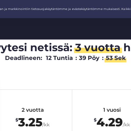
ytesi netissä:
3 vuotta
h
Deadlineen:
12
Tuntia
:
39
Pöy
:
52
Sek
2 vuotta
1 vuosi
3.25
4.29
$
$
/kk
/kk