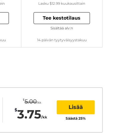
ein
Lasku
$12.99
kuukausittain
Tee kestotilaus
Sisältää alv:n
akuu
14 päivän tyytyväisyystakuu
$
5.00
/kk
Lisää
3.75
$
/kk
Säästä
25
%