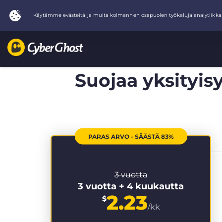
Suojaa yksityisy
PARAS ARVO - SÄÄSTÄ 83%
3 vuotta
3 vuotta + 4 kuukautta
2.23
$
/kk