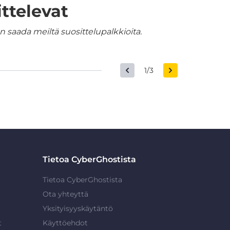
ttelevat
 saada meiltä suosittelupalkkioita.
1/3
Tietoa CyberGhostista
Tietoa CyberGhostista
Ota yhteyttä
Yksityisyyskäytäntö
t
Käyttöehdot