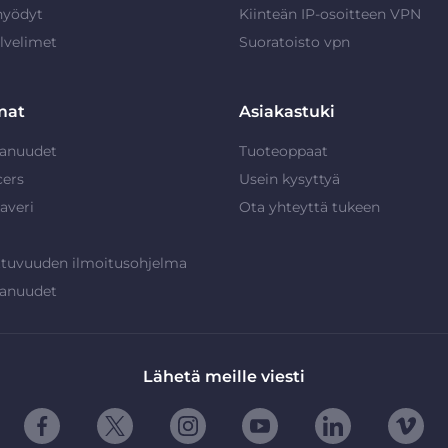
hyödyt
Kiinteän IP-osoitteen VPN
lvelimet
Suoratoisto vpn
mat
Asiakastuki
anuudet
Tuoteoppaat
cers
Usein kysyttyä
averi
Ota yhteyttä tukeen
ttuvuuden ilmoitusohjelma
anuudet
Lähetä meille viesti