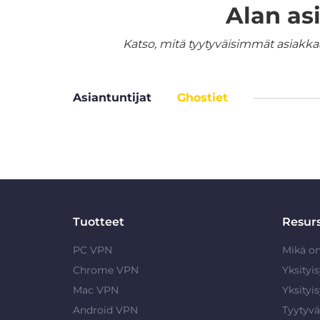
Alan as
Katso, mitä tyytyväisimmät asiakka
Asiantuntijat
Ghostiet
Tuotteet
Resurs
PC VPN
Mikä o
Chrome VPN
Yksityi
Mac VPN
Yksityi
Android VPN
Tyytyvä