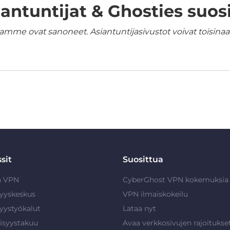
iantuntijat & Ghosties suosi
amme ovat sanoneet. Asiantuntijasivustot voivat toisinaan
sit
Suosittua
n VPN
CyberGhost VPN kokemuksia
syyskeskus
VPN ilmaiskokeilu
syystyökalut
Lataa nyt
isyystakuu
Avaa verkkosivujen rajoitukse