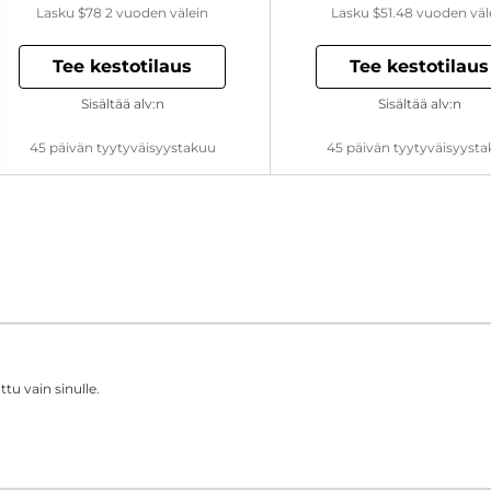
Lasku
$78
2 vuoden välein
Lasku
$51.48
vuoden väl
Tee kestotilaus
Tee kestotilaus
Sisältää alv:n
Sisältää alv:n
45 päivän tyytyväisyystakuu
45 päivän tyytyväisyyst
tu vain sinulle.