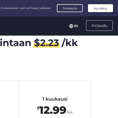
Kirjaudu
FI
intaan
$
2.23
/kk
1 kuukausi
12.99
$
/kk