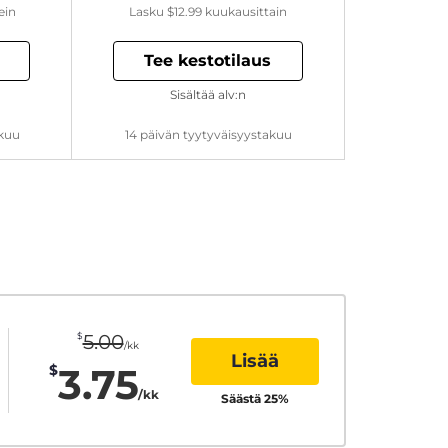
ein
Lasku
$12.99
kuukausittain
Tee kestotilaus
Sisältää alv:n
akuu
14 päivän tyytyväisyystakuu
$
5.00
/kk
Lisää
3.75
$
/kk
Säästä
25
%