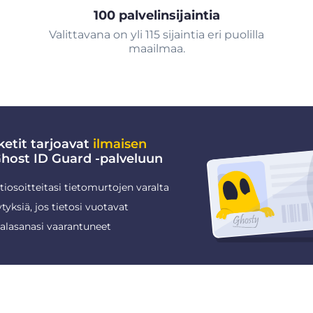
100 palvelinsijaintia
Valittavana on yli 115 sijaintia eri puolilla
maailmaa.
etit tarjoavat
ilmaisen
ost ID Guard -palveluun
iosoitteitasi tietomurtojen varalta
tyksiä, jos tietosi vuotavat
salasanasi vaarantuneet