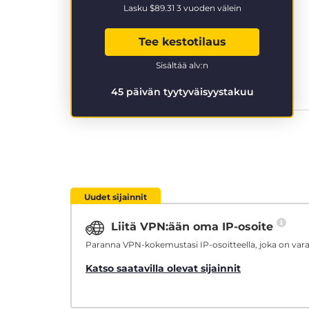
Lasku
$89.31
3 vuoden välein
Tee kestotilaus
Sisältää alv:n
45 päivän tyytyväisyystakuu
Uudet sijainnit
Liitä VPN:ään oma IP-osoite
Paranna VPN-kokemustasi IP-osoitteella, joka on varat
Katso saatavilla olevat sijainnit