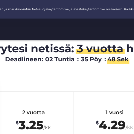
ytesi netissä:
3 vuotta
h
Deadlineen:
02
Tuntia
:
35
Pöy
:
47
Sek
2 vuotta
1 vuosi
3.25
4.29
$
$
/kk
/kk