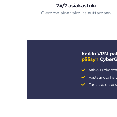
24/7 asiakastuki
Olemme aina valmiita auttamaan.
Kaikki VPN-pak
pääsyn
CyberGh
Valvo sähköpost
Vastaanota häly
Tarkista, onko 