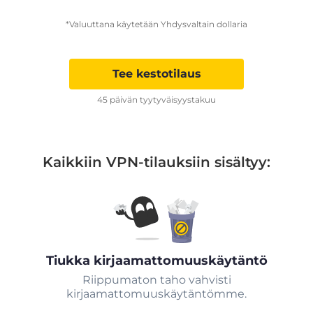
*Valuuttana käytetään Yhdysvaltain dollaria
Tee kestotilaus
45 päivän tyytyväisyystakuu
Kaikkiin VPN-tilauksiin sisältyy:
Tiukka kirjaamattomuuskäytäntö
Riippumaton taho vahvisti
kirjaamattomuuskäytäntömme.