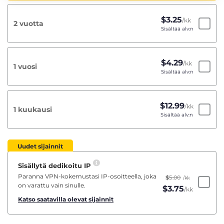
$
3.25
/kk
2 vuotta
Sisältää alv:n
$
4.29
/kk
1 vuosi
Sisältää alv:n
$
12.99
/kk
1 kuukausi
Sisältää alv:n
Uudet sijainnit
Sisällytä dedikoitu IP
Paranna VPN-kokemustasi IP-osoitteella, joka
$
5.00
/kk
on varattu vain sinulle.
$
3.75
/kk
Katso saatavilla olevat sijainnit