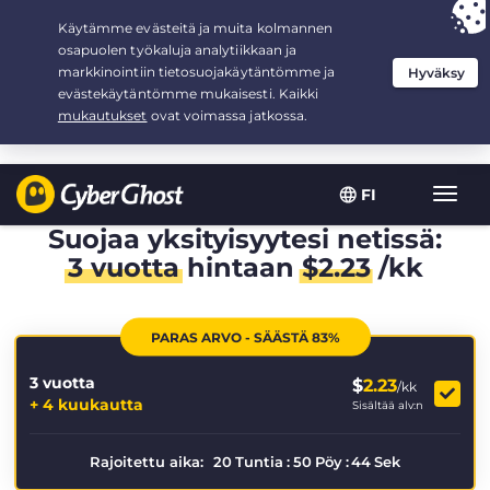
Your choice:
The Best Deal
for 3.3333333333333-years at $
2.23
/month
FI
Toggl
navig
Suojaa yksityisyytesi netissä:
3 vuotta
hintaan
$
2.23
/kk
PARAS ARVO - SÄÄSTÄ 83%
3 vuotta
$
2.23
/kk
+ 4 kuukautta
Sisältää alv:n
Rajoitettu aika:
20
Tuntia
:
50
Pöy
:
43
Sek