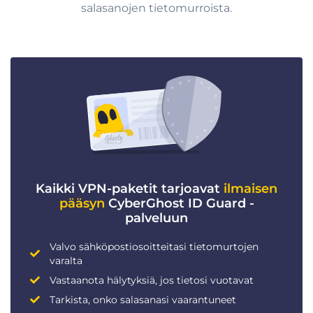
salasanojen tietomurroista.
Kaikki VPN-paketit tarjoavat
ilmaisen
pääsyn
CyberGhost ID Guard -
palveluun
Valvo sähköpostiosoitteitasi tietomurtojen
varalta
Vastaanota hälytyksiä, jos tietosi vuotavat
Tarkista, onko salasanasi vaarantuneet