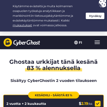
Your choice:
The Best Deal
for 2.1666666666667-years at $
2.19
/month
FI
Toggl
navig
Ghostaa urkkijat tänä kesänä
83 % alennuksella
Sisältyy CyberGhostin 2 vuoden tilaukseen
KESÄDIILI – SÄÄSTÄ 83 %
$
2.19
2 vuotta + 2 kuukautta
/kk