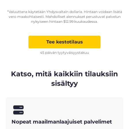
*Valuuttana käytetään Yhdysvaltain dollaria. Hintaan voidaan lisätä
vero maakohtaisesti. Mahdolliset alennukset perustuvat palvelun
nykyiseen hintaan
$
12.99
kuukaudessa.
Tee kestotilaus
45 päivän tyytyväisyystakuu
Katso, mitä kaikkiin tilauksiin
sisältyy
Nopeat maailmanlaajuiset palvelimet