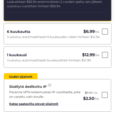
Laskutetaan
$56.94
ensimmäisten 2 vuoden ajalta, sen jälkeen
uusiutuu vuosittain hintaan
$56.94
$
6.99
6 kuukautta
/kk
Uusiutuu automaattisesti 6 kuukauden välein hintaan
$41.94
$
12.99
1 kuukausi
/kk
Uusiutuu automaattisesti kuukausittain hintaan
$12.99
Uudet sijainnit
Sisällytä dedikoitu IP
Paranna VPN-kokemustasi IP-osoitteella, joka
$
5.00
/kk
on varattu vain sinulle.
$
2.50
/kk
Katso saatavilla olevat sijainnit