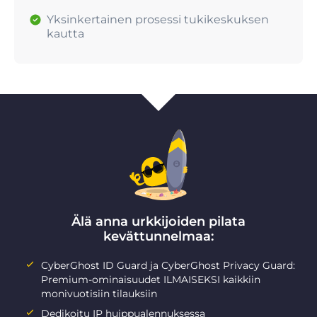
Yksinkertainen prosessi tukikeskuksen
kautta
Älä anna urkkijoiden pilata
kevättunnelmaa:
CyberGhost ID Guard ja CyberGhost Privacy Guard:
Premium-ominaisuudet ILMAISEKSI kaikkiin
monivuotisiin tilauksiin
Dedikoitu IP huippualennuksessa