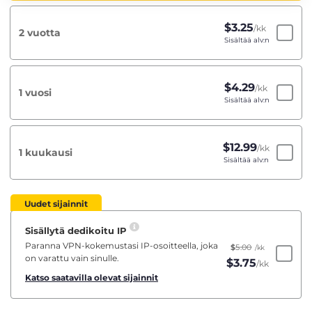
$
3.25
/kk
2 vuotta
Sisältää alv:n
$
4.29
/kk
1 vuosi
Sisältää alv:n
$
12.99
/kk
1 kuukausi
Sisältää alv:n
Uudet sijainnit
Sisällytä dedikoitu IP
Paranna VPN-kokemustasi IP-osoitteella, joka
$
5.00
/kk
on varattu vain sinulle.
$
3.75
/kk
Katso saatavilla olevat sijainnit