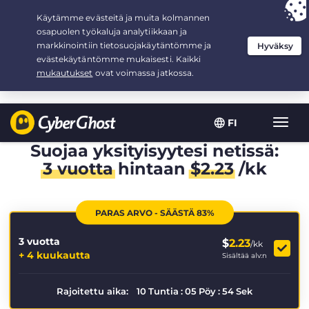
Your choice:
The Best Deal
for 3.3333333333333-years at $
2.23
/month
FI
Toggl
navig
Suojaa yksityisyytesi netissä:
3 vuotta
hintaan
$
2.23
/kk
PARAS ARVO - SÄÄSTÄ 83%
3 vuotta
$
2.23
/kk
+ 4 kuukautta
Sisältää alv:n
Rajoitettu aika:
10
Tuntia
:
05
Pöy
:
54
Sek