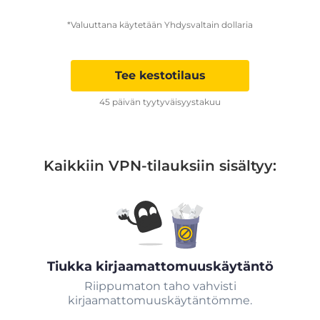
*Valuuttana käytetään Yhdysvaltain dollaria
Tee kestotilaus
45 päivän tyytyväisyystakuu
Kaikkiin VPN-tilauksiin sisältyy:
Tiukka kirjaamattomuuskäytäntö
Riippumaton taho vahvisti
kirjaamattomuuskäytäntömme.