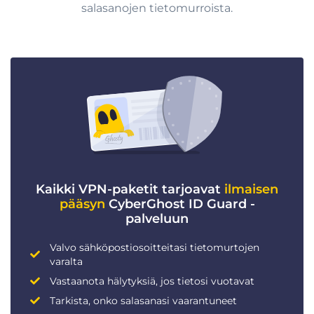
salasanojen tietomurroista.
Kaikki VPN-paketit tarjoavat
ilmaisen
pääsyn
CyberGhost ID Guard -
palveluun
Valvo sähköpostiosoitteitasi tietomurtojen
varalta
Vastaanota hälytyksiä, jos tietosi vuotavat
Tarkista, onko salasanasi vaarantuneet