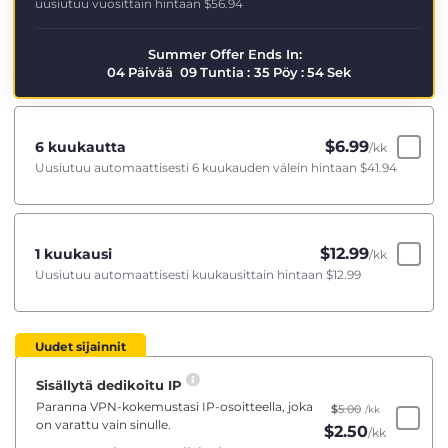
uusiutuu vuosittain hintaan
$56.94
Summer Offer Ends In:
04
Päivää
09
Tuntia
:
35
Pöy
:
53
Sek
$
6.99
6 kuukautta
/kk
Uusiutuu automaattisesti 6 kuukauden välein hintaan
$41.94
$
12.99
1 kuukausi
/kk
Uusiutuu automaattisesti kuukausittain hintaan
$12.99
Uudet sijainnit
Sisällytä dedikoitu IP
Paranna VPN-kokemustasi IP-osoitteella, joka
$
5.00
/kk
on varattu vain sinulle.
$
2.50
/kk