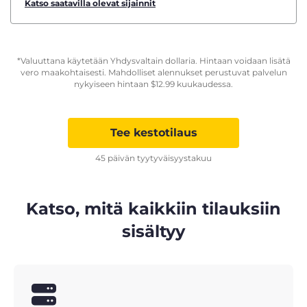
Katso saatavilla olevat sijainnit
*Valuuttana käytetään Yhdysvaltain dollaria. Hintaan voidaan lisätä
vero maakohtaisesti. Mahdolliset alennukset perustuvat palvelun
nykyiseen hintaan
$
12.99
kuukaudessa.
Tee kestotilaus
45 päivän tyytyväisyystakuu
Katso, mitä kaikkiin tilauksiin
sisältyy