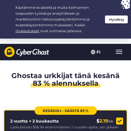
Your choice:
The Best Deal
for 2.1666666666667-years at $
2.19
/month
FI
Toggl
navig
Ghostaa urkkijat tänä kesänä
83 % alennuksella
KESÄDIILI – SÄÄSTÄ 83 %
$
2.19
2 vuotta + 2 kuukautta
/kk
Laskutetaan
$56.94
ensimmäisten 2 vuoden ajalta, sen jälkeen