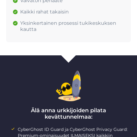
Vaivaton periaate
Kaikki rahat takaisin
Yksinkertainen prosessi tukikeskuksen
kautta
Älä anna urkkijoiden pilata
kevättunnelmaa:
CyberGhost ID Guard ja CyberGhost Privacy Guard:
Premium-ominaisuudet ILMAISEKSI kaikkiin