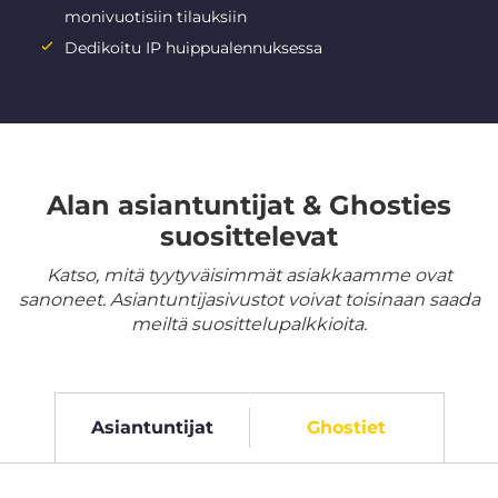
monivuotisiin tilauksiin
Dedikoitu IP huippualennuksessa
Alan asiantuntijat & Ghosties
suosittelevat
Katso, mitä tyytyväisimmät asiakkaamme ovat
sanoneet. Asiantuntijasivustot voivat toisinaan saada
meiltä suosittelupalkkioita.
Asiantuntijat
Ghostiet