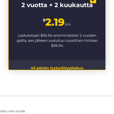
2 vuotta + 2 kuukautta
2.19
$
/kk
Laskutetaan
$56.94
ensimmäisten 2 vuoden
ajalta, sen jälkeen uusiutuu vuosittain hintaan
$56.94
45 päivän tyytyväisyystakuu
ttu vain sinulle.