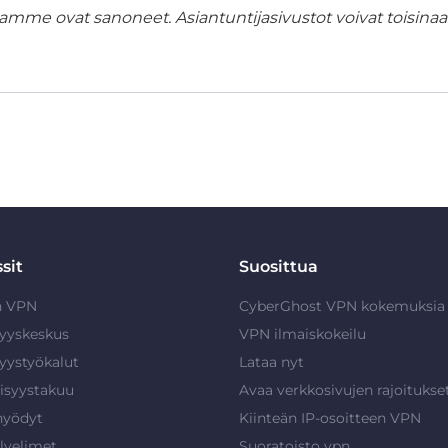
amme ovat sanoneet. Asiantuntijasivustot voivat toisinaan
sit
Suosittua
n VPN
CyberGhost VPN kokemuksia
syyskeskus
VPN ilmaiskokeilu
syystyökalut
Lataa nyt
isyystakuu
Avaa verkkosivujen rajoitukse
hyödyt
Kiinteän IP-osoitteen VPN
lvelimet
Suoratoisto vpn