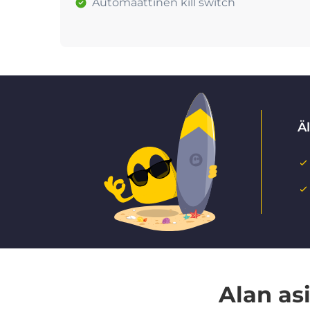
Automaattinen kill switch
Ä
Alan as