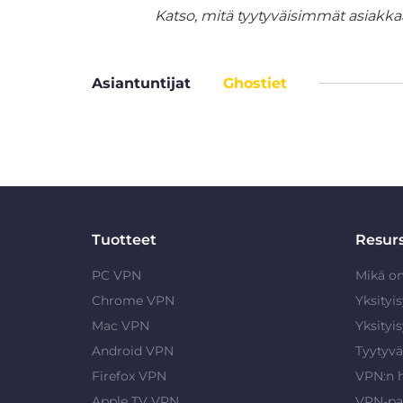
Katso, mitä tyytyväisimmät asiakka
Asiantuntijat
Ghostiet
Tuotteet
Resurs
PC VPN
Mikä o
Chrome VPN
Yksityi
Mac VPN
Yksityi
Android VPN
Tyytyvä
Firefox VPN
VPN:n 
Apple TV VPN
VPN-pa