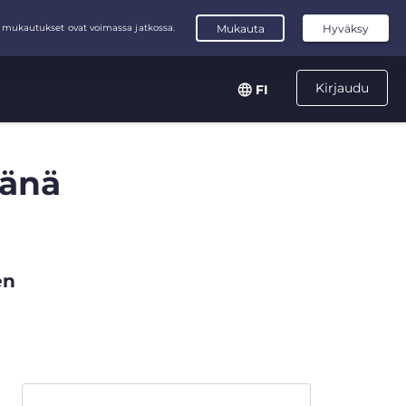
Kirjaudu
FI
sänä
en