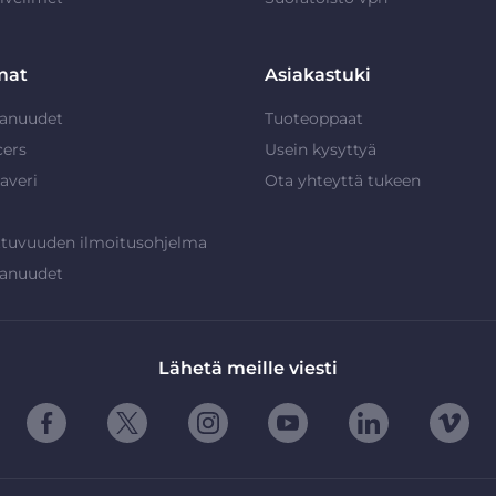
mat
Asiakastuki
anuudet
Tuoteoppaat
cers
Usein kysyttyä
averi
Ota yhteyttä tukeen
ttuvuuden ilmoitusohjelma
anuudet
Lähetä meille viesti