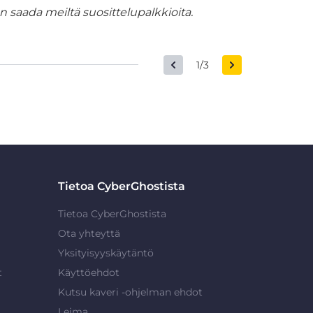
 saada meiltä suosittelupalkkioita.
1/3
Tietoa CyberGhostista
Tietoa CyberGhostista
Ota yhteyttä
Yksityisyyskäytäntö
t
Käyttöehdot
Kutsu kaveri -ohjelman ehdot
Leima