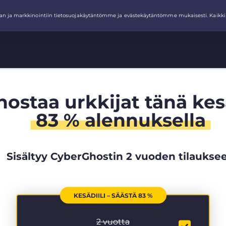
hostaa urkkijat tänä ke
83 % alennuksella
Sisältyy CyberGhostin 2 vuoden tilaukse
KESÄDIILI – SÄÄSTÄ 83 %
2 vuotta