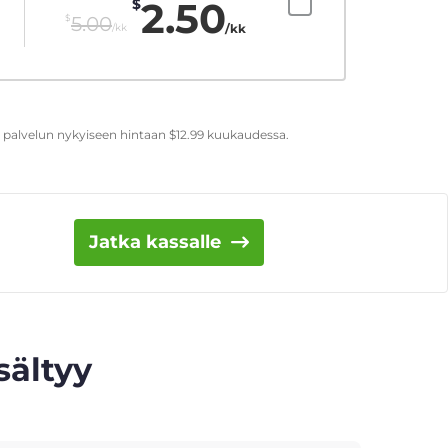
2.50
$
$
5.00
/kk
/kk
t palvelun nykyiseen hintaan
$
12.99
kuukaudessa.
Jatka kassalle
sältyy