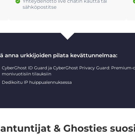
Yhteydenotto live chatin kautta tai
sähköpostitse
lä anna urkkijoiden pilata kevättunnelmaa:
CyberGhost ID Guard ja CyberGhost Privacy Guard: Premium-o
monivuotisiin tilauksiin
Dedikoitu IP huippualennuksessa
iantuntijat & Ghosties suosi