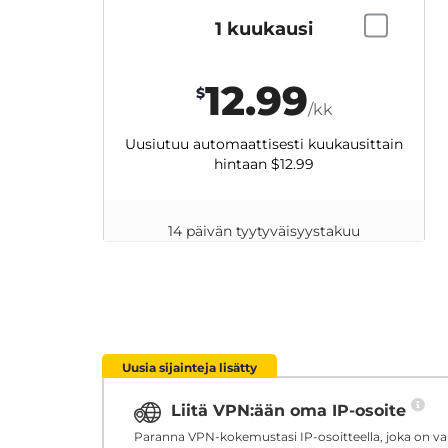
1 kuukausi
12.99
$
/kk
Uusiutuu automaattisesti kuukausittain
hintaan
$12.99
14 päivän tyytyväisyystakuu
Uusia sijainteja lisätty
Liitä VPN:ään oma IP-osoite
Paranna VPN-kokemustasi IP-osoitteella, joka on vara