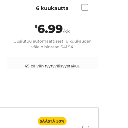
6 kuukautta
6.99
$
/kk
Uusiutuu automaattisesti 6 kuukauden
välein hintaan
$41.94
45 päivän tyytyväisyystakuu
SÄÄSTÄ 50%