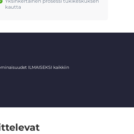
Yksinkertainen prosessi tukikeskuksen
kautta
minaisuudet ILMAISEKSI kaikkiin
ttelevat