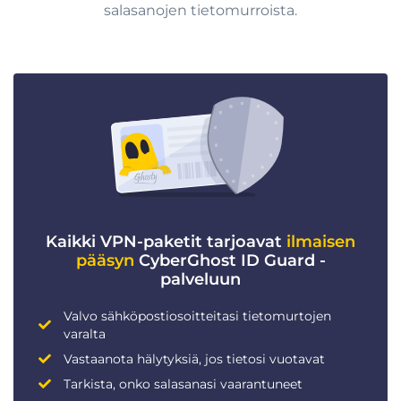
salasanojen tietomurroista.
Kaikki VPN-paketit tarjoavat
ilmaisen
pääsyn
CyberGhost ID Guard -
palveluun
Valvo sähköpostiosoitteitasi tietomurtojen
varalta
Vastaanota hälytyksiä, jos tietosi vuotavat
Tarkista, onko salasanasi vaarantuneet