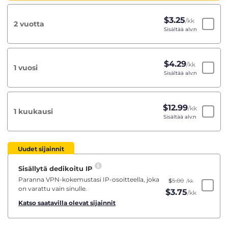
$
3.25
/kk
2 vuotta
Sisältää alv:n
$
4.29
/kk
1 vuosi
Sisältää alv:n
$
12.99
/kk
1 kuukausi
Sisältää alv:n
Uudet sijainnit
Sisällytä dedikoitu IP
Paranna VPN-kokemustasi IP-osoitteella, joka
$
5.00
/kk
on varattu vain sinulle.
$
3.75
/kk
Katso saatavilla olevat sijainnit