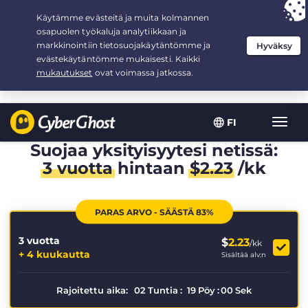
Your choice:
The Best Deal
for 3.3333333333333-years at $
2.23
/month
FI
Toggl
navig
Suojaa yksityisyytesi netissä:
3 vuotta
hintaan
$
2.23
/kk
PARAS ARVO - SÄÄSTÄ 83%
3 vuotta
$
2.23
/kk
+ 4 kuukautta
Sisältää alv:n
Rajoitettu aika:
02
Tuntia
:
19
Pöy
:
00
Sek