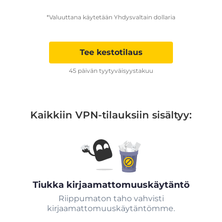
*Valuuttana käytetään Yhdysvaltain dollaria
Tee kestotilaus
45 päivän tyytyväisyystakuu
Kaikkiin VPN-tilauksiin sisältyy:
Tiukka kirjaamattomuuskäytäntö
Riippumaton taho vahvisti
kirjaamattomuuskäytäntömme.