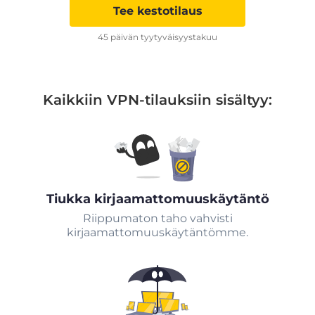
Tee kestotilaus
45 päivän tyytyväisyystakuu
Kaikkiin VPN-tilauksiin sisältyy:
Tiukka kirjaamattomuuskäytäntö
Riippumaton taho vahvisti
kirjaamattomuuskäytäntömme.