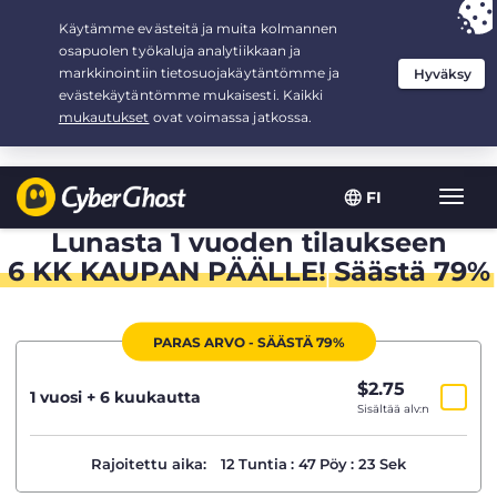
Your choice:
The Best Deal
for 1.5-years at $
2.75
/month
FI
Toggl
navig
Lunasta 1 vuoden tilaukseen
6 KK KAUPAN PÄÄLLE
!
Säästä 79%
PARAS ARVO - SÄÄSTÄ 79%
$
2.75
/kk
1 vuosi + 6 kuukautta
Sisältää alv:n
Rajoitettu aika:
12
Tuntia
:
47
Pöy
:
22
Sek