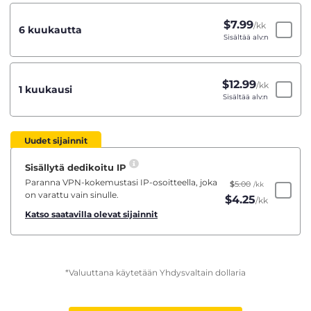
$
7.99
/kk
6 kuukautta
Sisältää alv:n
$
12.99
/kk
1 kuukausi
Sisältää alv:n
Uudet sijainnit
Sisällytä dedikoitu IP
Paranna VPN-kokemustasi IP-osoitteella, joka
$
5.00
/kk
on varattu vain sinulle.
$
4.25
/kk
Katso saatavilla olevat sijainnit
*Valuuttana käytetään Yhdysvaltain dollaria