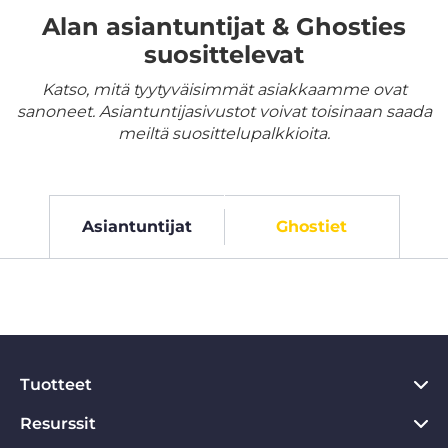
Alan asiantuntijat & Ghosties
suosittelevat
Katso, mitä tyytyväisimmät asiakkaamme ovat
sanoneet. Asiantuntijasivustot voivat toisinaan saada
meiltä suosittelupalkkioita.
Asiantuntijat
Ghostiet
Tuotteet
Resurssit
PC VPN