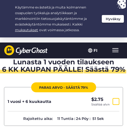
Your choice:
The Best Deal
for 1.5-years at $
2.75
/month
FI
Toggl
navig
Lunasta 1 vuoden tilaukseen
6 KK KAUPAN PÄÄLLE
!
Säästä 79%
PARAS ARVO - SÄÄSTÄ 79%
$
2.75
/kk
1 vuosi + 6 kuukautta
Sisältää alv:n
Rajoitettu aika:
11
Tuntia
:
24
Pöy
:
50
Sek