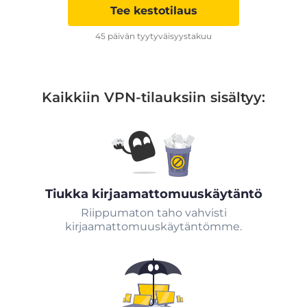
Tee kestotilaus
45 päivän tyytyväisyystakuu
Kaikkiin VPN-tilauksiin sisältyy:
Tiukka kirjaamattomuuskäytäntö
Riippumaton taho vahvisti
kirjaamattomuuskäytäntömme.