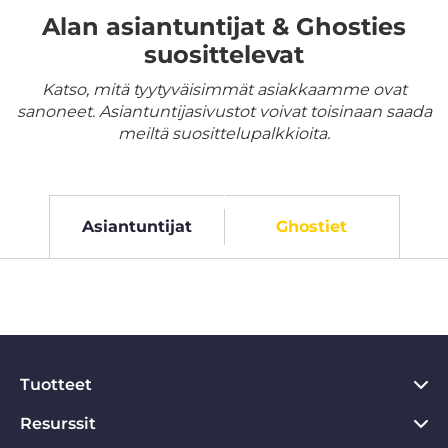
Alan asiantuntijat & Ghosties
suosittelevat
Katso, mitä tyytyväisimmät asiakkaamme ovat
sanoneet. Asiantuntijasivustot voivat toisinaan saada
meiltä suosittelupalkkioita.
Asiantuntijat
Ghostiet
Tuotteet
Resurssit
PC VPN