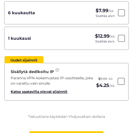
$
7.99
/kk
6 kuukautta
Sisältää alv:n
$
12.99
/kk
1 kuukausi
Sisältää alv:n
Uudet sijainnit
Sisällytä dedikoitu IP
Paranna VPN-kokemustasi IP-osoitteella, joka
$
5.00
/kk
on varattu vain sinulle.
$
4.25
/kk
Katso saatavilla olevat sijainnit
*Valuuttana käytetään Yhdysvaltain dollaria