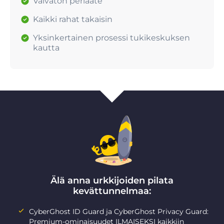
Vaivaton periaate
Kaikki rahat takaisin
Yksinkertainen prosessi tukikeskuksen
kautta
Älä anna urkkijoiden pilata
kevättunnelmaa:
CyberGhost ID Guard ja CyberGhost Privacy Guard:
Premium-ominaisuudet ILMAISEKSI kaikkiin