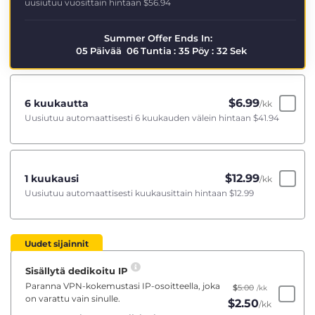
uusiutuu vuosittain hintaan
$56.94
Summer Offer Ends In:
05
Päivää
06
Tuntia
:
35
Pöy
:
32
Sek
$
6.99
6 kuukautta
/kk
Uusiutuu automaattisesti 6 kuukauden välein hintaan
$41.94
$
12.99
1 kuukausi
/kk
Uusiutuu automaattisesti kuukausittain hintaan
$12.99
Uudet sijainnit
Sisällytä dedikoitu IP
Paranna VPN-kokemustasi IP-osoitteella, joka
$
5.00
/kk
on varattu vain sinulle.
$
2.50
/kk