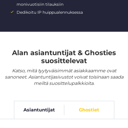
monivuotisiin tilauksiin
Dedikoitu IP huippualennuksessa
Alan asiantuntijat & Ghosties
suosittelevat
Katso, mitä tyytyväisimmät asiakkaamme ovat
sanoneet. Asiantuntijasivustot voivat toisinaan saada
meiltä suosittelupalkkioita.
Asiantuntijat
Ghostiet