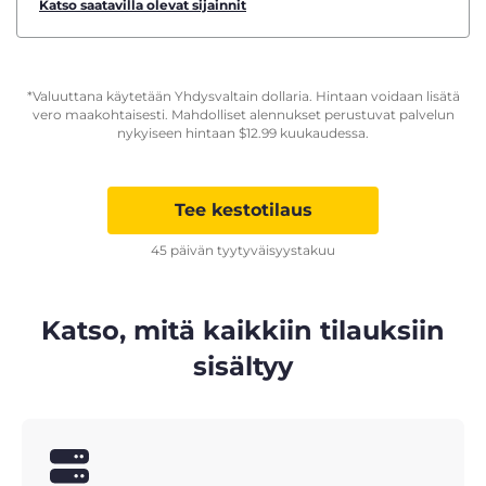
Katso saatavilla olevat sijainnit
*Valuuttana käytetään Yhdysvaltain dollaria. Hintaan voidaan lisätä
vero maakohtaisesti. Mahdolliset alennukset perustuvat palvelun
nykyiseen hintaan
$
12.99
kuukaudessa.
Tee kestotilaus
45 päivän tyytyväisyystakuu
Katso, mitä kaikkiin tilauksiin
sisältyy