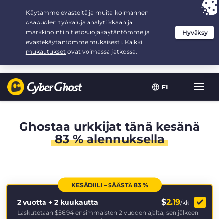
Your choice:
The Best Deal
for 2.1666666666667-years at $
2.19
/month
FI
Toggl
navig
Ghostaa urkkijat tänä kesänä
83 % alennuksella
KESÄDIILI – SÄÄSTÄ 83 %
$
2.19
2 vuotta + 2 kuukautta
/kk
Laskutetaan
$56.94
ensimmäisten 2 vuoden ajalta, sen jälkeen