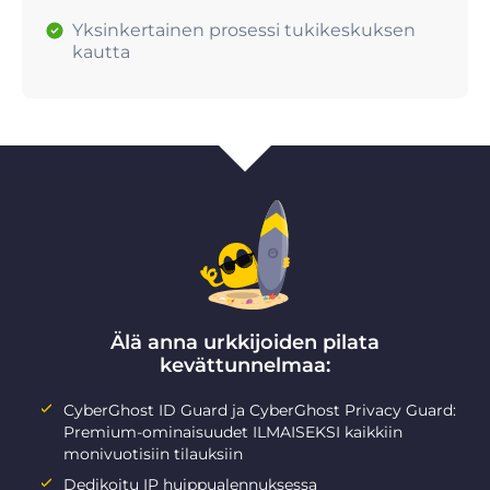
Yksinkertainen prosessi tukikeskuksen
kautta
Älä anna urkkijoiden pilata
kevättunnelmaa:
CyberGhost ID Guard ja CyberGhost Privacy Guard:
Premium-ominaisuudet ILMAISEKSI kaikkiin
monivuotisiin tilauksiin
Dedikoitu IP huippualennuksessa