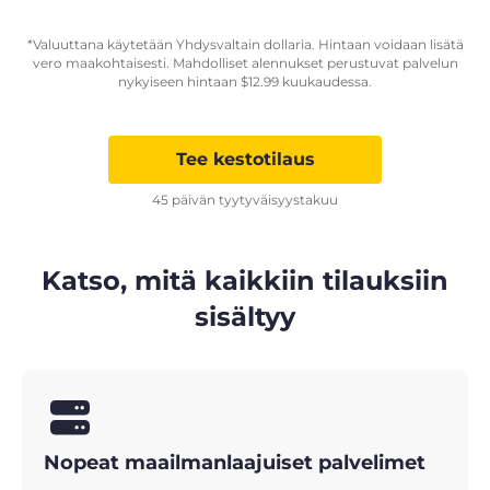
*Valuuttana käytetään Yhdysvaltain dollaria. Hintaan voidaan lisätä
vero maakohtaisesti. Mahdolliset alennukset perustuvat palvelun
nykyiseen hintaan
$
12.99
kuukaudessa.
Tee kestotilaus
45 päivän tyytyväisyystakuu
Katso, mitä kaikkiin tilauksiin
sisältyy
Nopeat maailmanlaajuiset palvelimet