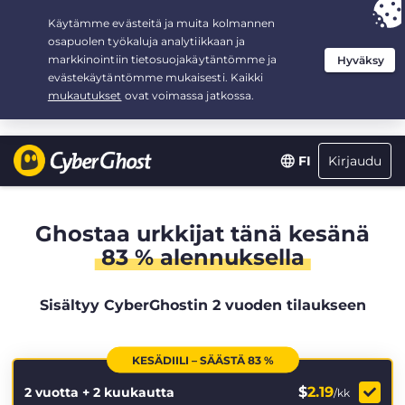
Your choice:
The Best Deal
for 2.1666666666667-years at $
2.19
/month
Kirjaudu
FI
Ghostaa urkkijat tänä kesänä
83 % alennuksella
Sisältyy CyberGhostin 2 vuoden tilaukseen
KESÄDIILI – SÄÄSTÄ 83 %
$
2.19
2 vuotta + 2 kuukautta
/kk