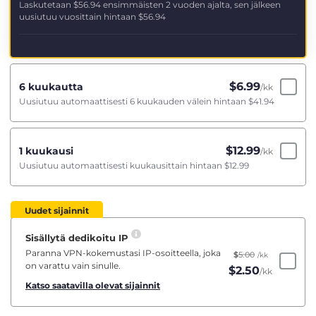
Laskutetaan
$56.94
ensimmäisten 2 vuoden ajalta, sen jälkeen
uusiutuu vuosittain hintaan
$56.94
$
6.99
6 kuukautta
/kk
Uusiutuu automaattisesti 6 kuukauden välein hintaan
$41.94
$
12.99
1 kuukausi
/kk
Uusiutuu automaattisesti kuukausittain hintaan
$12.99
Uudet sijainnit
Sisällytä dedikoitu IP
Paranna VPN-kokemustasi IP-osoitteella, joka
$
5.00
/kk
on varattu vain sinulle.
$
2.50
/kk
Katso saatavilla olevat sijainnit