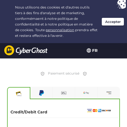
Vous avez opté pour :
L'offre la plus avantageuse
, soit
3.3333333333333 ans à $
2.23
/mois
FR
Paiement sécurisé
Credit/Debit Card