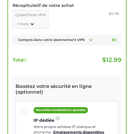
Récapitulatif de votre achat
$12.99
CyberGhost VPN
- 1 mois
Compris dans votre abonnement VPN
$0
$
12.99
Total :
Boostez votre sécurité en ligne
(optionnel)
Nouvelles localisations ajoutées
IP dédiée
Votre propre adresse IP statique et
anonyme
Emplacements disponibles