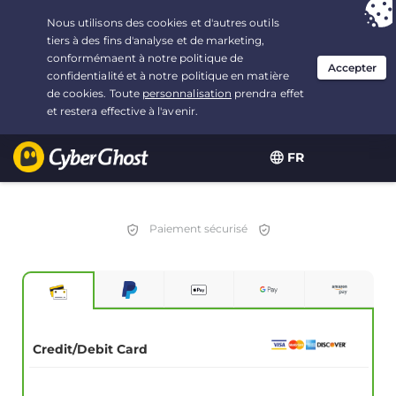
Vous avez opté pour :
L'offre la plus avantageuse
, soit
2.1666666666667 ans à $
2.19
/mois
FR
Paiement sécurisé
Credit/Debit Card