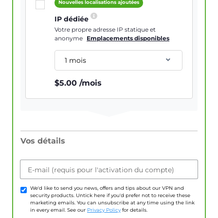
Nouvelles localisations ajoutées
IP dédiée
Votre propre adresse IP statique et
anonyme
Emplacements disponibles
1 mois
$
5.00
/mois
Vos détails
E-mail (requis pour l'activation du compte)
We'd like to send you news, offers and tips about our VPN and
security products. Untick here if you'd prefer not to receive these
marketing emails. You can unsubscribe at any time using the link
in every email. See our
Privacy Policy
for details.