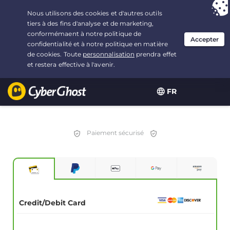
Vous avez opté pour :
L'offre la plus avantageuse
, soit
2.1666666666667 ans à $
2.19
/mois
FR
Paiement sécurisé
Credit/Debit Card