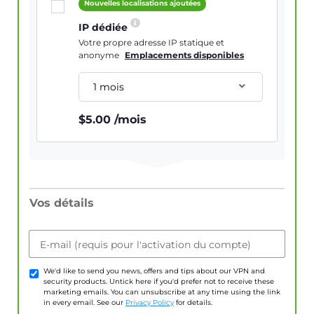
Nouvelles localisations ajoutées
IP dédiée
Votre propre adresse IP statique et
anonyme
Emplacements disponibles
1 mois
$
5.00
/mois
Vos détails
E-mail (requis pour l'activation du compte)
We'd like to send you news, offers and tips about our VPN and
security products. Untick here if you'd prefer not to receive these
marketing emails. You can unsubscribe at any time using the link
in every email. See our
Privacy Policy
for details.