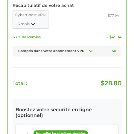
Récapitulatif de votre achat
CyberGhost VPN
$77.94
- 6 mois
63 % de Remise
- $49.14
Compris dans votre abonnement VPN
$0
$
28.80
Total :
Boostez votre sécurité en ligne
(optionnel)
Nouvelles localisations ajoutées