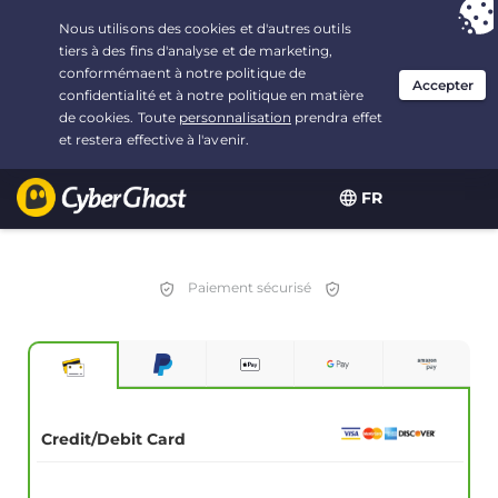
Vous avez opté pour :
L'offre la plus avantageuse
, soit 1.25 ans à $
1.99
/mois
FR
Paiement sécurisé
Credit/Debit Card