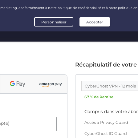
Récapitulatif de votre
CyberGhost VPN - 12 mois
67 % de Remise
Compris dans votre abo
Accès à Privacy Guard
mpte)
CyberGhost ID Guard