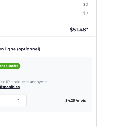
$0
$0
$
51.48
*
en ligne (optionnel)
ions ajoutées
sse IP statique et anonyme
isponibles
$
4.25
/mois