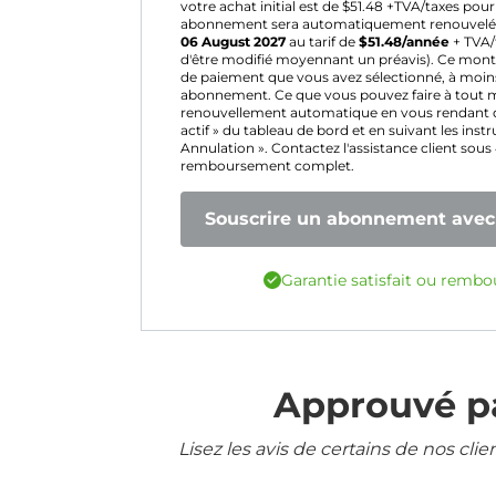
votre achat initial est de $
51.48
+TVA/taxes pour 
abonnement sera automatiquement renouvel
06 August 2027
au tarif de
$
51.48
/année
+ TVA/t
d'être modifié moyennant un préavis). Ce mont
de paiement que vous avez sélectionné, à moins 
abonnement. Ce que vous pouvez faire à tout 
renouvellement automatique en vous rendant 
actif » du tableau de bord et en suivant les inst
Annulation ». Contactez l'assistance client sous
remboursement complet.
Souscrire un abonnement avec 
Garantie satisfait ou rembo
Approuvé pa
Lisez les avis de certains de nos cli