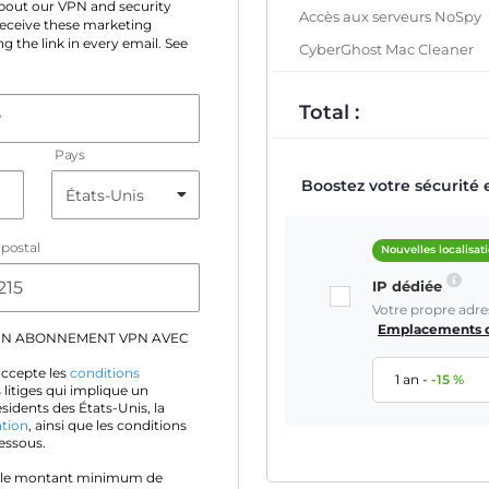
 about our VPN and security
Accès aux serveurs NoSpy
 receive these marketing
g the link in every email. See
CyberGhost Mac Cleaner
Total :
e
Pays
Boostez votre sécurité 
postal
Nouvelles localisat
IP dédiée
Votre propre adre
Emplacements d
UN ABONNEMENT VPN AVEC
accepte les
conditions
1 an
-
-
15
%
 litiges qui implique un
idents des États-Unis, la
ation
, ainsi que les conditions
essous.
 le montant minimum de