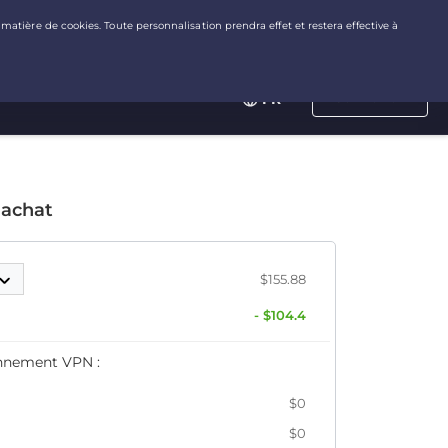
Connexion
FR
 achat
$155.88
- $104.4
nnement VPN :
$0
$0