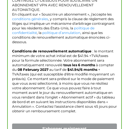
CONTINUEZ CI-DESSOUS POUR SOUSCRIRE UN
ABONNEMENT VPN AVEC RENOUVELLEMENT
AUTOMATIQUE.
En cliquant sur « Souscrire un abonnement », j'accepte les
conditions générales
, y compris la clause de règlement des
litiges qui implique un mécanisme d'arbitrage contraignant
pour les résidents des États-Unis, la
politique de
confidentialité
, la
politique d’annulation
, ainsi que les
conditions de renouvellement automatique énoncées ci-
dessous.
Conditions de renouvellement automatique
: le montant
minimum de votre achat initial est de $
41.94
+TVA/taxes
pour la formule sélectionnée. Votre abonnement sera
automatiquement renouvelé
tous les 6 months
à compter
du
08 February 2027
au tarif de
$
41.94
/6 months
+
TVA/taxes (qui est susceptible d'être modifié moyennant un
préavis). Ce montant sera prélevé sur le mode de paiement
que vous avez sélectionné, à moins que vous ne résiliiez
votre abonnement. Ce que vous pouvez faire à tout
moment avant le jour du renouvellement automatique en
vous rendant dans l'onglet « Abonnement actif » du tableau
de bord et en suivant les instructions disponibles dans «
Annulation ». Contactez l'assistance client sous 45 jours pour
obtenir un remboursement complet.
S'abonner maintenant