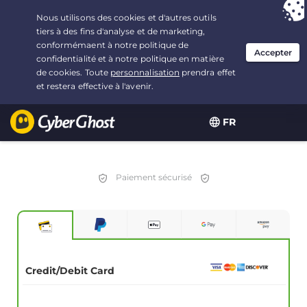
Vous avez opté pour :
L'offre la plus avantageuse
, soit
2.1666666666667 ans à $
2.19
/mois
FR
Paiement sécurisé
Credit/Debit Card