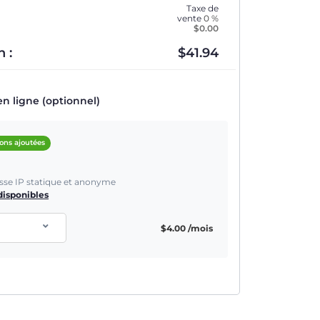
Taxe de
vente
0 %
$
0.00
 :
$
41.94
en ligne (optionnel)
ions ajoutées
sse IP statique et anonyme
isponibles
$
4.00
/mois