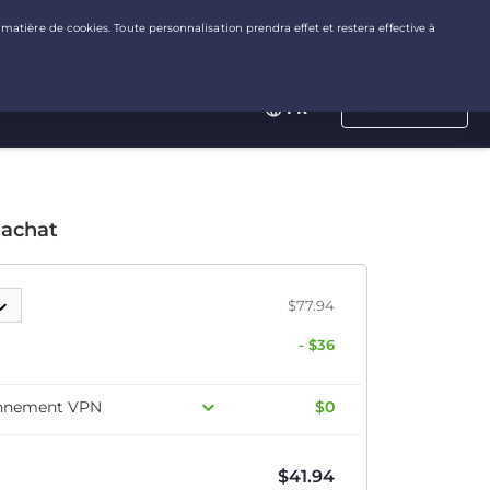
Connexion
FR
 achat
$77.94
- $36
onnement VPN
$0
$
41.94