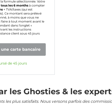
la formule sélectionnée. Votre
é
tous les 6 months
à compter
hs
+ TVA/taxes (qui est
s). Ce montant sera prélevé
onné, à moins que vous ne
 faire à tout moment avant le
ndant dans l'onglet «
vant les instructions
istance client sous 45 jours
une carte bancaire
ursé de 45 jours
r les Ghosties & les expert
ents les plus satisfaits. Nous versons parfois des commissi