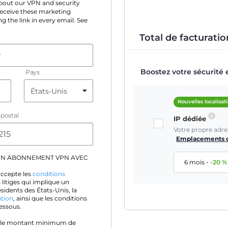
 about our VPN and security
 receive these marketing
g the link in every email. See
Total de facturation
e
Boostez votre sécurité 
Pays
Nouvelles localisat
postal
IP dédiée
Votre propre adre
Emplacements d
UN ABONNEMENT VPN AVEC
6 mois
-
-
20
%
accepte les
conditions
 litiges qui implique un
idents des États-Unis, la
ation
, ainsi que les conditions
essous.
 le montant minimum de