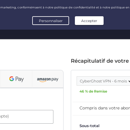
Récapitulatif de votre
CyberGhost VPN - 6 mois
46 % de Remise
Compris dans votre ab
mpte)
Sous-total