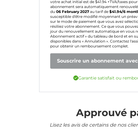
votre achat initial est de $
41.94
+TVA/taxes pour 
abonnement sera automatiquement renouvel
du
06 February 2027
au tarif de
$
41.94
/6 mont
susceptible d'être modifié moyennant un préavi
sur le mode de paiement que vous avez sélecti
résiliiez votre abonnement. Ce que vous pouvez
jour du renouvellement automatique en vous re
Abonnement actif » du tableau de bord et en sui
disponibles dans « Annulation ». Contactez l'ass
pour obtenir un remboursement complet.
Souscrire un abonnement avec 
Garantie satisfait ou rembo
Approuvé pa
Lisez les avis de certains de nos cli