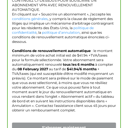
CONTINUEZ CI-DESSOUS POUR SOUSCRIRE UN
ABONNEMENT VPN AVEC RENOUVELLEMENT
AUTOMATIQUE.
En cliquant sur « Souscrire un abonnement », j'accepte les
conditions générales
, y compris la clause de règlement des
litiges qui implique un mécanisme d'arbitrage contraignant
pour les résidents des États-Unis, la
politique de
confidentialité
, la
politique d’annulation
, ainsi que les
conditions de renouvellement automatique énoncées ci-
dessous.
Conditions de renouvellement automatique
: le montant
minimum de votre achat initial est de $
41.94
+TVA/taxes
pour la formule sélectionnée. Votre abonnement sera
automatiquement renouvelé
tous les 6 months
à compter
du
08 February 2027
au tarif de
$
41.94
/6 months
+
TVA/taxes (qui est susceptible d'être modifié moyennant un
préavis). Ce montant sera prélevé sur le mode de paiement
que vous avez sélectionné, à moins que vous ne résiliiez
votre abonnement. Ce que vous pouvez faire à tout
moment avant le jour du renouvellement automatique en
vous rendant dans l'onglet « Abonnement actif » du tableau
de bord et en suivant les instructions disponibles dans «
Annulation ». Contactez l'assistance client sous 45 jours pour
obtenir un remboursement complet.
S'abonner maintenant