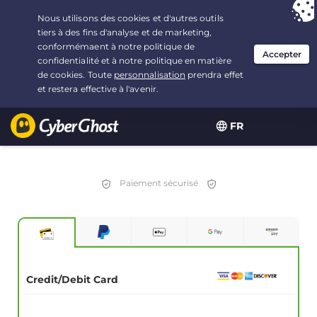
Vous avez opté pour :
L'offre la plus avantageuse
, soit
2.1666666666667 ans à $
2.19
/mois
FR
Paiement sécurisé
Credit/Debit Card