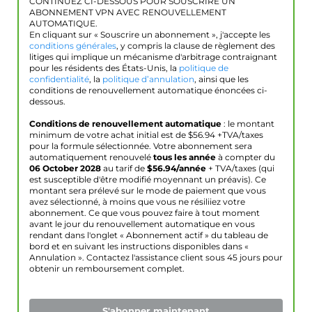
CONTINUEZ CI-DESSOUS POUR SOUSCRIRE UN
ABONNEMENT VPN AVEC RENOUVELLEMENT
AUTOMATIQUE.
En cliquant sur « Souscrire un abonnement », j'accepte les
conditions générales
, y compris la clause de règlement des
litiges qui implique un mécanisme d'arbitrage contraignant
pour les résidents des États-Unis, la
politique de
confidentialité
, la
politique d’annulation
, ainsi que les
conditions de renouvellement automatique énoncées ci-
dessous.
Conditions de renouvellement automatique
: le montant
minimum de votre achat initial est de $
56.94
+TVA/taxes
pour la formule sélectionnée. Votre abonnement sera
automatiquement renouvelé
tous les année
à compter du
06 October 2028
au tarif de
$
56.94
/année
+ TVA/taxes (qui
est susceptible d'être modifié moyennant un préavis). Ce
montant sera prélevé sur le mode de paiement que vous
avez sélectionné, à moins que vous ne résiliiez votre
abonnement. Ce que vous pouvez faire à tout moment
avant le jour du renouvellement automatique en vous
rendant dans l'onglet « Abonnement actif » du tableau de
bord et en suivant les instructions disponibles dans «
Annulation ». Contactez l'assistance client sous 45 jours pour
obtenir un remboursement complet.
S'abonner maintenant