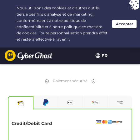
Vous avez opté pour :
L'offre la plus avantageuse
, soit
2.1666666666667 ans à $
2.19
/mois
FR
Paiement sécurisé
Credit/Debit Card