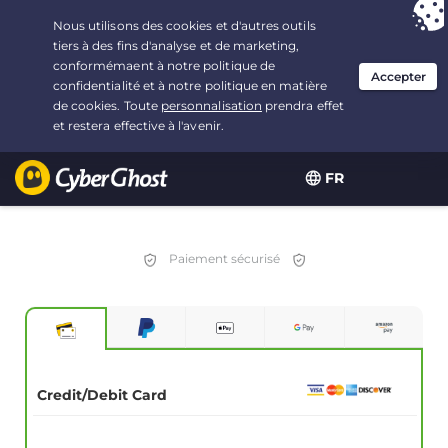
Vous avez opté pour :
L'offre la plus avantageuse
, soit
2.1666666666667 ans à $
2.19
/mois
FR
Paiement sécurisé
Credit/Debit Card