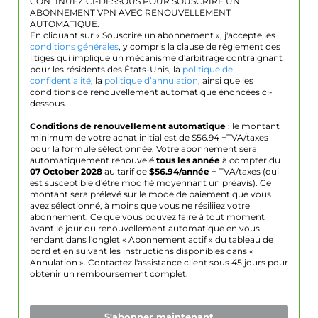
CONTINUEZ CI-DESSOUS POUR SOUSCRIRE UN
ABONNEMENT VPN AVEC RENOUVELLEMENT
AUTOMATIQUE.
En cliquant sur « Souscrire un abonnement », j'accepte les
conditions générales
, y compris la clause de règlement des
litiges qui implique un mécanisme d'arbitrage contraignant
pour les résidents des États-Unis, la
politique de
confidentialité
, la
politique d’annulation
, ainsi que les
conditions de renouvellement automatique énoncées ci-
dessous.
Conditions de renouvellement automatique
: le montant
minimum de votre achat initial est de $
56.94
+TVA/taxes
pour la formule sélectionnée. Votre abonnement sera
automatiquement renouvelé
tous les année
à compter du
07 October 2028
au tarif de
$
56.94
/année
+ TVA/taxes (qui
est susceptible d'être modifié moyennant un préavis). Ce
montant sera prélevé sur le mode de paiement que vous
avez sélectionné, à moins que vous ne résiliiez votre
abonnement. Ce que vous pouvez faire à tout moment
avant le jour du renouvellement automatique en vous
rendant dans l'onglet « Abonnement actif » du tableau de
bord et en suivant les instructions disponibles dans «
Annulation ». Contactez l'assistance client sous 45 jours pour
obtenir un remboursement complet.
S'abonner maintenant