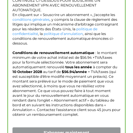
CONTINUEZ CI-DESSOUS POUR SOUSCRIRE UN
ABONNEMENT VPN AVEC RENOUVELLEMENT
AUTOMATIQUE.
En cliquant sur « Souscrire un abonnement », j'accepte les
conditions générales
, y compris la clause de règlement des
litiges qui implique un mécanisme d'arbitrage contraignant
pour les résidents des États-Unis, la
politique de
confidentialité
, la
politique d’annulation
, ainsi que les
conditions de renouvellement automatique énoncées ci-
dessous.
Conditions de renouvellement automatique
: le montant
minimum de votre achat initial est de $
56.94
+TVA/taxes
pour la formule sélectionnée. Votre abonnement sera
automatiquement renouvelé
tous les année
à compter du
10 October 2028
au tarif de
$
56.94
/année
+ TVA/taxes (qui
est susceptible d'être modifié moyennant un préavis). Ce
montant sera prélevé sur le mode de paiement que vous
avez sélectionné, à moins que vous ne résiliiez votre
abonnement. Ce que vous pouvez faire à tout moment
avant le jour du renouvellement automatique en vous
rendant dans l'onglet « Abonnement actif » du tableau de
bord et en suivant les instructions disponibles dans «
Annulation ». Contactez l'assistance client sous 45 jours pour
obtenir un remboursement complet.
S'abonner maintenant