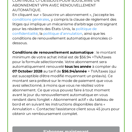
CONTINUEZ CI-DESSOUS POUR SOUSCRIRE UN
ABONNEMENT VPN AVEC RENOUVELLEMENT
AUTOMATIQUE.
En cliquant sur « Souscrire un abonnement », j'accepte les
conditions générales
, y compris la clause de règlement des
litiges qui implique un mécanisme d'arbitrage contraignant
pour les résidents des États-Unis, la
politique de
confidentialité
, la
politique d’annulation
, ainsi que les
conditions de renouvellement automatique énoncées ci-
dessous.
Conditions de renouvellement automatique
: le montant
minimum de votre achat initial est de $
56.94
+TVA/taxes
pour la formule sélectionnée. Votre abonnement sera
automatiquement renouvelé
tous les année
à compter du
07 October 2028
au tarif de
$
56.94
/année
+ TVA/taxes (qui
est susceptible d'être modifié moyennant un préavis). Ce
montant sera prélevé sur le mode de paiement que vous
avez sélectionné, à moins que vous ne résiliiez votre
abonnement. Ce que vous pouvez faire à tout moment
avant le jour du renouvellement automatique en vous
rendant dans l'onglet « Abonnement actif » du tableau de
bord et en suivant les instructions disponibles dans «
Annulation ». Contactez l'assistance client sous 45 jours pour
obtenir un remboursement complet.
S'abonner maintenant