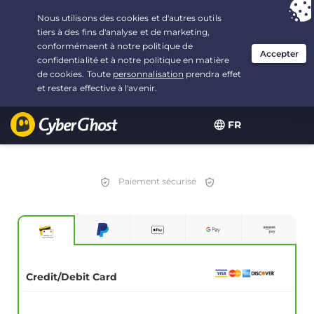
Vous avez opté pour :
L'offre la plus avantageuse
, soit
2.1666666666667 ans à $
2.19
/mois
FR
Paiement sécurisé
Credit/Debit Card