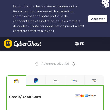
Vous avez opté pour :
L'offre la plus avantageuse
, soit 1.5 ans à $
2.75
/mois
FR
Paiement sécurisé
Credit/Debit Card