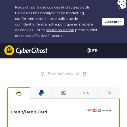
Vous avez opté pour :
L'offre la plus avantageuse
, soit
3.3333333333333 ans à $
2.23
/mois
FR
Paiement sécurisé
Credit/Debit Card