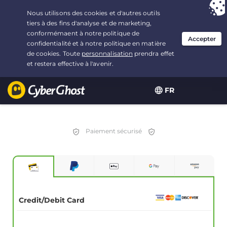
Vous avez opté pour :
L'offre la plus avantageuse
, soit
2.1666666666667 ans à $
2.19
/mois
FR
Paiement sécurisé
Credit/Debit Card