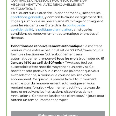
CONTINUEZ CI-DESSOUS POUR SOUSCRIRE UN
ABONNEMENT VPN AVEC RENOUVELLEMENT
AUTOMATIQUE.
En cliquant sur « Souscrire un abonnement », j'accepte les
conditions générales
, y compris la clause de règlement des
litiges qui implique un mécanisme d'arbitrage contraignant
pour les résidents des États-Unis, la
politique de
confidentialité
, la
politique d’annulation
, ainsi que les
conditions de renouvellement automatique énoncées ci-
dessous.
Conditions de renouvellement automatique
: le montant
minimum de votre achat initial est de $
0
+TVA/taxes pour la
formule sélectionnée. Votre abonnement sera
automatiquement renouvelé
tous les mois
à compter du
01
January 1970
au tarif de
$
0
/mois
+ TVA/taxes (qui est
susceptible d'être modifié moyennant un préavis). Ce
montant sera prélevé sur le mode de paiement que vous
avez sélectionné, à moins que vous ne résiliiez votre
abonnement. Ce que vous pouvez faire à tout moment
avant le jour du renouvellement automatique en vous
rendant dans l'onglet « Abonnement actif » du tableau de
bord et en suivant les instructions disponibles dans «
Annulation ». Contactez l'assistance client sous 14 jours pour
obtenir un remboursement complet.
S'abonner maintenant