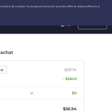
Connexion
FR
 achat
$337.74
- $280.8
$0
$
56.94