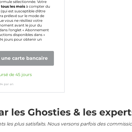
ormule sélectionnée. Votre
é
tous les mois
à compter du
(qui est susceptible d'être
a prélevé sur le mode de
 vous ne résiliiez votre
moment avant le jour du
dans l'onglet « Abonnement
ructions disponibles dans «
 14 jours pour obtenir un
une carte bancaire
ursé de 45 jours
94
par an
r les Ghosties & les expert
ents les plus satisfaits. Nous versons parfois des commissi