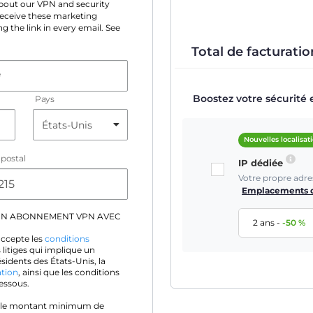
 about our VPN and security
 receive these marketing
g the link in every email. See
Total de facturation
e
Boostez votre sécurité 
Pays
Nouvelles localisat
postal
IP dédiée
Votre propre adre
Emplacements d
UN ABONNEMENT VPN AVEC
2 ans
-
-
50
%
accepte les
conditions
 litiges qui implique un
idents des États-Unis, la
ation
, ainsi que les conditions
essous.
 le montant minimum de