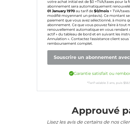
votre achat initial est de $
0
+TVA/taxes pour la f
abonnement sera automatiquement renouvel
01 January 1970
au tarif de
$
0
/mois
+ TVA/taxes 
modifié moyennant un préavis). Ce montant ser
paiement que vous avez sélectionné, à moins que
abonnement. Ce que vous pouvez faire à tout 
renouvellement automatique en vous rendant 
actif » du tableau de bord et en suivant les inst
Annulation ». Contactez l'assistance client sous
remboursement complet.
Souscrire un abonnement avec 
Garantie satisfait ou rembo
*Tarif valable
3
ans, puis
$
56.
Approuvé pa
Lisez les avis de certains de nos cli