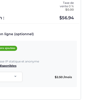
Taxe de
vente
0 %
$
0.00
 :
$
56.94
en ligne (optionnel)
ions ajoutées
sse IP statique et anonyme
isponibles
$
2.50
/mois