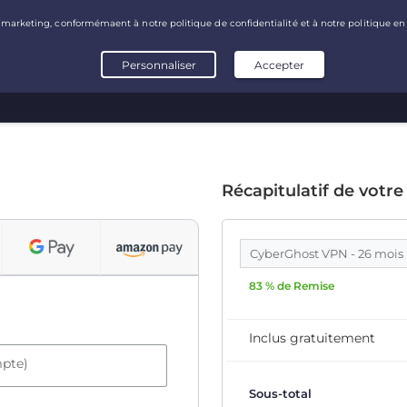
Récapitulatif de votre
CyberGhost VPN - 26 mois
83 % de Remise
Inclus gratuitement
mpte)
Sous-total