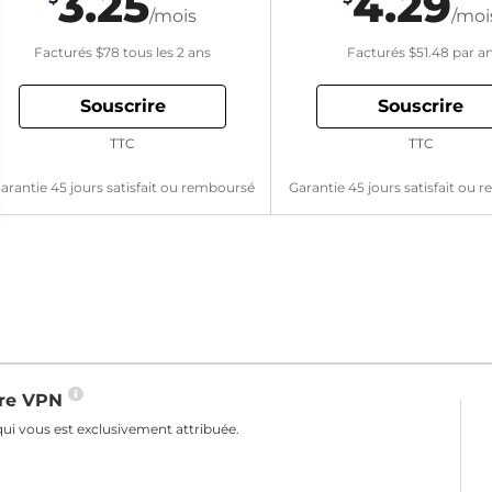
3.25
4.29
/mois
/moi
Facturés
$78
tous les 2 ans
Facturés
$51.48
par a
Souscrire
Souscrire
TTC
TTC
arantie 45 jours satisfait ou remboursé
Garantie 45 jours satisfait ou
otre VPN
ui vous est exclusivement attribuée.