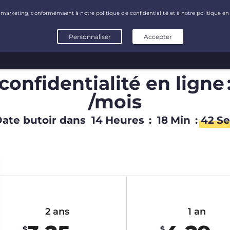
onfidentialité en ligne 
/mois
ate butoir dans
14
Heures
:
18
Min
:
41
Se
2 ans
1 an
$
$