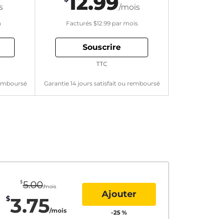
12.99
s
/mois
n
Facturés
$12.99
par mois
Souscrire
TTC
 remboursé
Garantie 14 jours satisfait ou remboursé
$
5.00
/mois
Ajouter
3.75
$
/mois
-
25
%