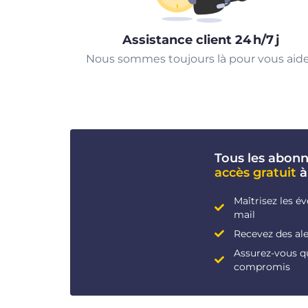
Assistance client 24 h/7 j
Nous sommes toujours là pour vous aide
Tous les abon
accès gratuit
à
Maîtrisez les é
mail
Recevez des ale
Assurez-vous q
compromis