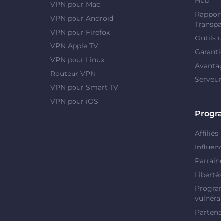
Hub"
VPN pour Mac
Rapport
VPN pour Android
Transpa
VPN pour Firefox
Outils 
VPN Apple TV
Garanti
VPN pour Linux
Avanta
Routeur VPN
Serveu
VPN pour Smart TV
VPN pour iOS
Prog
Affiliés
Influen
Parrain
Liberté
Progra
vulnérab
Partena