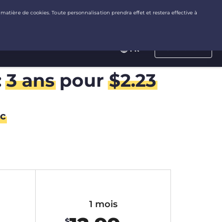
Connexion
FR
:
3 ans
pour
$
2.23
c
1 mois
$