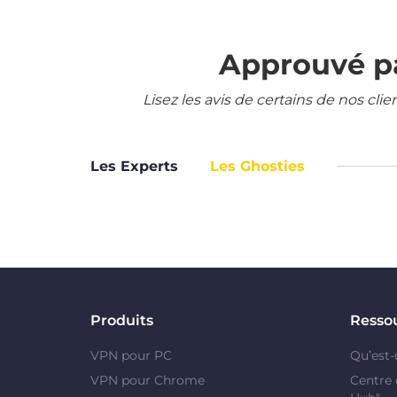
Approuvé pa
Lisez les avis de certains de nos cli
Les Experts
Les Ghosties
Produits
Resso
VPN pour PC
Qu’est-
VPN pour Chrome
Centre 