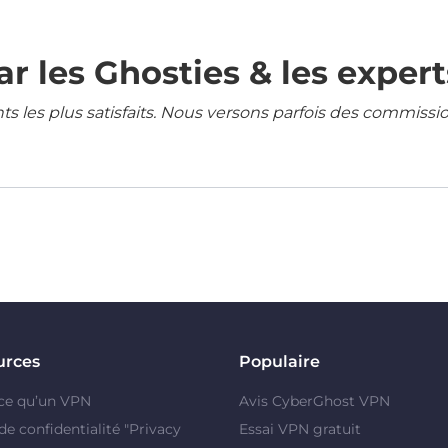
r les Ghosties & les expert
ents les plus satisfaits. Nous versons parfois des commissi
urces
Populaire
ce qu’un VPN
Avis CyberGhost VPN
de confidentialité "Privacy
Essai VPN gratuit