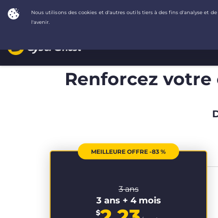
Renforcez votre c
D
MEILLEURE OFFRE -83 %
3 ans
3 ans + 4 mois
2.23
$