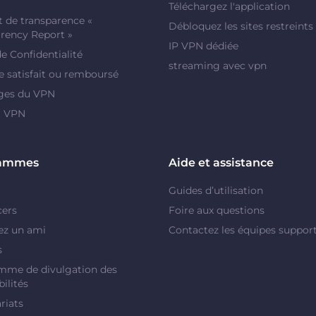
Téléchargez l'application
 de transparence «
Débloquez les sites restreints
rency Report »
IP VPN dédiée
de Confidentialité
streaming avec vpn
e satisfait ou remboursé
ges du VPN
r VPN
rammes
Aide et assistance
Guides d’utilisation
cers
Foire aux questions
ez un ami
Contactez les équipes suppor
s
mme de divulgation des
ilités
riats