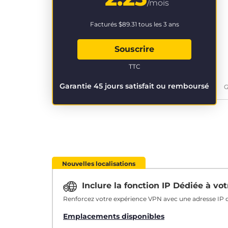
/mois
Facturés
$89.31
tous les 3 ans
Souscrire
TTC
Garantie 45 jours satisfait ou remboursé
G
Nouvelles localisations
Inclure la fonction IP Dédiée à v
Renforcez votre expérience VPN avec une adresse IP q
Emplacements disponibles