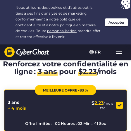
Vous avez opté pour :
L'offre la plus avantageuse
, soit
3.3333333333333 ans à $
2.23
/mois
FR
Navig
bascu
Renforcez votre confidentialité en
ligne :
3 ans
pour
$
2.23
/mois
MEILLEURE OFFRE -83 %
3 ans
$
2.23
/mois
+ 4 mois
TTC
Offre limitée :
02
Heures
:
02
Min
:
41
Sec