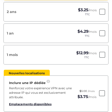
$
3.25
/mois
2 ans
TTC
$
4.29
/mois
1 an
TTC
$
12.99
/mois
1 mois
TTC
Nouvelles localisations
Inclure une IP dédiée
Renforcez votre expérience VPN avec une
$
5.00
/mois
adresse IP qui vous est exclusivement
$
3.75
/mois
attribuée.
Emplacements disponibles