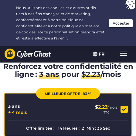
Vous avez opté pour :
L'offre la plus avantageuse
, soit
3.3333333333333 ans à $
2.23
/mois
FR
Navig
bascu
Renforcez votre confidentialité en
ligne :
3 ans
pour
$
2.23
/mois
MEILLEURE OFFRE -83 %
3 ans
$
2.23
/mois
+ 4 mois
TTC
Offre limitée :
14
Heures
:
21
Min
:
35
Sec