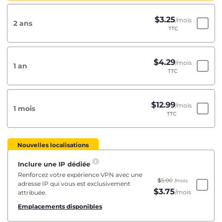
$
3.25
/mois
2 ans
TTC
$
4.29
/mois
1 an
TTC
$
12.99
/mois
1 mois
TTC
Nouvelles localisations
Inclure une IP dédiée
Renforcez votre expérience VPN avec une
$
5.00
/mois
adresse IP qui vous est exclusivement
$
3.75
/mois
attribuée.
Emplacements disponibles