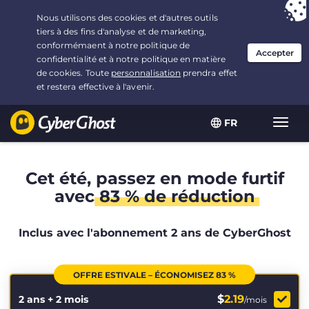
Vous avez opté pour :
L'offre la plus avantageuse
, soit
2.1666666666667 ans à $
2.19
/mois
FR
Navig
bascu
Cet été, passez en mode furtif
avec
83 % de réduction
Inclus avec l'abonnement 2 ans de CyberGhost
OFFRE ESTIVALE – ÉCONOMISEZ 83 %
$
2.19
2 ans + 2 mois
/mois