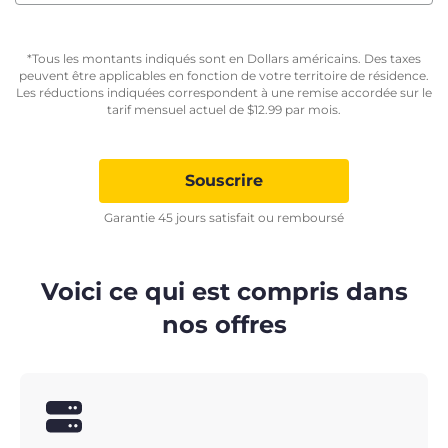
*Tous les montants indiqués sont en Dollars américains. Des taxes
peuvent être applicables en fonction de votre territoire de résidence.
Les réductions indiquées correspondent à une remise accordée sur le
tarif mensuel actuel de
$
12.99
par mois.
Souscrire
Garantie 45 jours satisfait ou remboursé
Voici ce qui est compris dans
nos offres