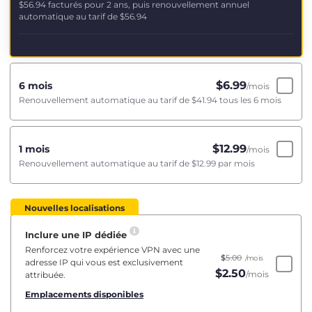
$56.94
facturés pour 2 ans, puis renouvellement annuel
automatique au tarif de
$56.94
$
6.99
6 mois
/mois
Renouvellement automatique au tarif de
$41.94
tous les 6 mois
$
12.99
1 mois
/mois
Renouvellement automatique au tarif de
$12.99
par mois
Nouvelles localisations
Inclure une IP dédiée
Renforcez votre expérience VPN avec une
$
5.00
/mois
adresse IP qui vous est exclusivement
$
2.50
/mois
attribuée.
Emplacements disponibles