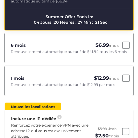
automatique au tarif de
$56.94
Summer Offer Ends In:
04
Jours
20
Heures
:
27
Min
:
21
Sec
$
6.99
6 mois
/mois
Renouvellement automatique au tarif de
$41.94
tous les 6 mois
$
12.99
1 mois
/mois
Renouvellement automatique au tarif de
$12.99
par mois
Nouvelles localisations
Inclure une IP dédiée
Renforcez votre expérience VPN avec une
$
5.00
/mois
adresse IP qui vous est exclusivement
$
2.50
/mois
attribuée.