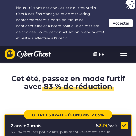
Vous avez opté pour :
L'offre la plus avantageuse
, soit
2.1666666666667 ans à $
2.19
/mois
FR
Navig
bascu
Cet été, passez en mode furtif
avec
83 % de réduction
OFFRE ESTIVALE – ÉCONOMISEZ 83 %
$
2.19
2 ans + 2 mois
/mois
$56.94
facturés pour 2 ans, puis renouvellement annuel