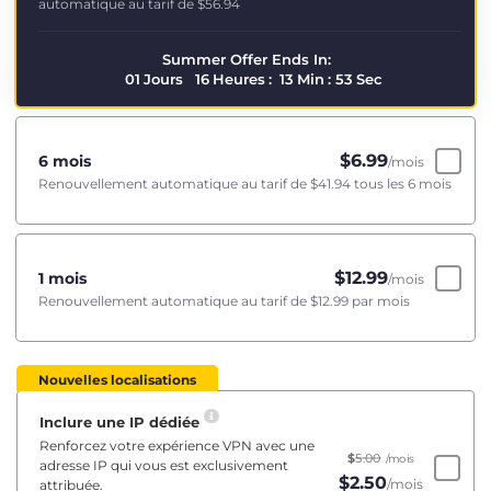
automatique au tarif de
$56.94
Summer Offer Ends In:
01
Jours
16
Heures
:
13
Min
:
53
Sec
$
6.99
6 mois
/mois
Renouvellement automatique au tarif de
$41.94
tous les 6 mois
$
12.99
1 mois
/mois
Renouvellement automatique au tarif de
$12.99
par mois
Nouvelles localisations
Inclure une IP dédiée
Renforcez votre expérience VPN avec une
$
5.00
/mois
adresse IP qui vous est exclusivement
$
2.50
/mois
attribuée.