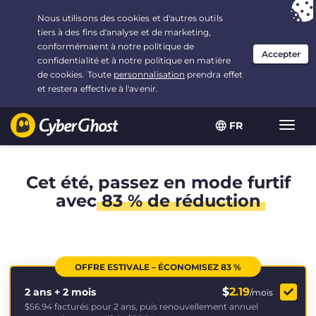
Vous avez opté pour :
L'offre la plus avantageuse
, soit
2.1666666666667 ans à $
2.19
/mois
FR
Navig
bascu
Cet été, passez en mode furtif
avec
83 % de réduction
OFFRE ESTIVALE – ÉCONOMISEZ 83 %
$
2.19
2 ans + 2 mois
/mois
$56.94
facturés pour 2 ans, puis renouvellement annuel