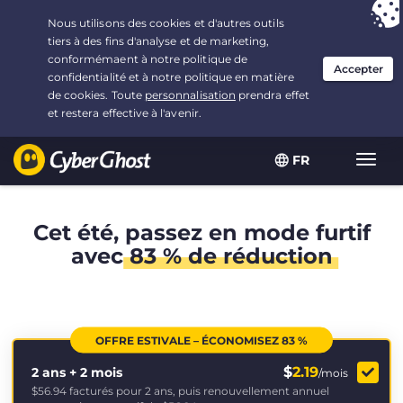
Vous avez opté pour :
L'offre la plus avantageuse
, soit
2.1666666666667 ans à $
2.19
/mois
FR
Navig
bascu
Cet été, passez en mode furtif
avec
83 % de réduction
OFFRE ESTIVALE – ÉCONOMISEZ 83 %
$
2.19
2 ans + 2 mois
/mois
$56.94
facturés pour 2 ans, puis renouvellement annuel