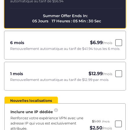
automatique au tarif de
$56.94
Summer Offer Ends In:
05
Jours
17
Heures
:
05
Min
:
29
Sec
$
6.99
6 mois
/mois
Renouvellement automatique au tarif de
$41.94
tous les 6 mois
$
12.99
1 mois
/mois
Renouvellement automatique au tarif de
$12.99
par mois
Nouvelles localisations
Inclure une IP dédiée
Renforcez votre expérience VPN avec une
$
5.00
/mois
adresse IP qui vous est exclusivement
$
2.50
/mois
attribuée.