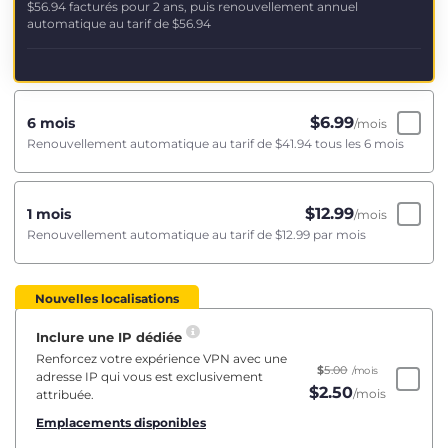
$56.94
facturés pour 2 ans, puis renouvellement annuel
automatique au tarif de
$56.94
$
6.99
6 mois
/mois
Renouvellement automatique au tarif de
$41.94
tous les 6 mois
$
12.99
1 mois
/mois
Renouvellement automatique au tarif de
$12.99
par mois
Nouvelles localisations
Inclure une IP dédiée
Renforcez votre expérience VPN avec une
$
5.00
/mois
adresse IP qui vous est exclusivement
$
2.50
/mois
attribuée.
Emplacements disponibles