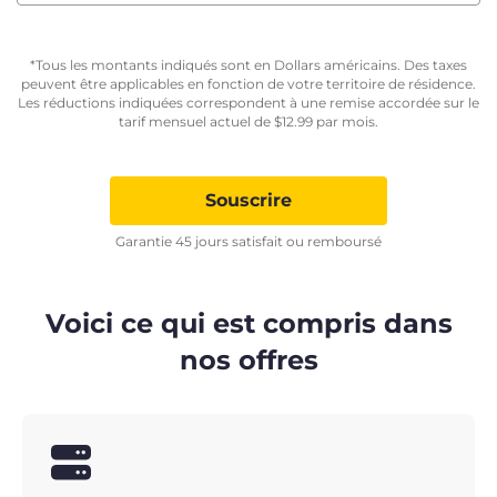
*Tous les montants indiqués sont en Dollars américains. Des taxes
peuvent être applicables en fonction de votre territoire de résidence.
Les réductions indiquées correspondent à une remise accordée sur le
tarif mensuel actuel de
$
12.99
par mois.
Souscrire
Garantie 45 jours satisfait ou remboursé
Voici ce qui est compris dans
nos offres