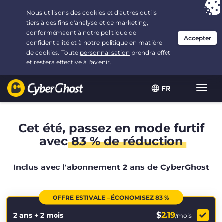
Vous avez opté pour :
L'offre la plus avantageuse
, soit
2.1666666666667 ans à $
2.19
/mois
FR
Navig
bascu
Cet été, passez en mode furtif
avec
83 % de réduction
Inclus avec l'abonnement 2 ans de CyberGhost
OFFRE ESTIVALE – ÉCONOMISEZ 83 %
$
2.19
2 ans + 2 mois
/mois