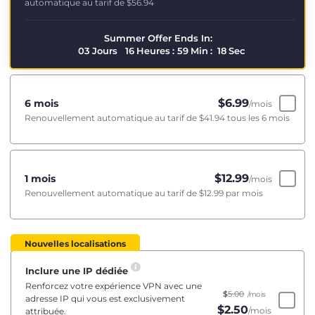
automatique au tarif de
$56.94
Summer Offer Ends In:
03
Jours
16
Heures
:
59
Min
:
17
Sec
$
6.99
6 mois
/mois
Renouvellement automatique au tarif de
$41.94
tous les 6 mois
$
12.99
1 mois
/mois
Renouvellement automatique au tarif de
$12.99
par mois
Nouvelles localisations
Inclure une IP dédiée
Renforcez votre expérience VPN avec une
$
5.00
/mois
adresse IP qui vous est exclusivement
$
2.50
/mois
attribuée.