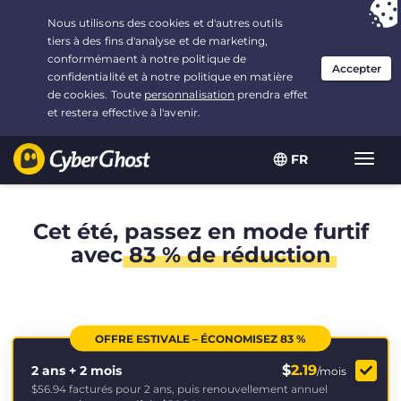
Vous avez opté pour :
L'offre la plus avantageuse
, soit
2.1666666666667 ans à $
2.19
/mois
FR
Navig
bascu
Cet été, passez en mode furtif
avec
83 % de réduction
OFFRE ESTIVALE – ÉCONOMISEZ 83 %
$
2.19
2 ans + 2 mois
/mois
$56.94
facturés pour 2 ans, puis renouvellement annuel