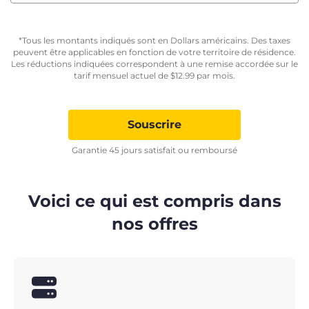
*Tous les montants indiqués sont en Dollars américains. Des taxes
peuvent être applicables en fonction de votre territoire de résidence.
Les réductions indiquées correspondent à une remise accordée sur le
tarif mensuel actuel de
$
12.99
par mois.
Souscrire
Garantie 45 jours satisfait ou remboursé
Voici ce qui est compris dans
nos offres