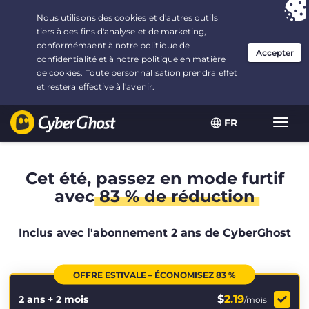
Vous avez opté pour :
L'offre la plus avantageuse
, soit
2.1666666666667 ans à $
2.19
/mois
FR
Navig
bascu
Cet été, passez en mode furtif
avec
83 % de réduction
Inclus avec l'abonnement 2 ans de CyberGhost
OFFRE ESTIVALE – ÉCONOMISEZ 83 %
$
2.19
2 ans + 2 mois
/mois