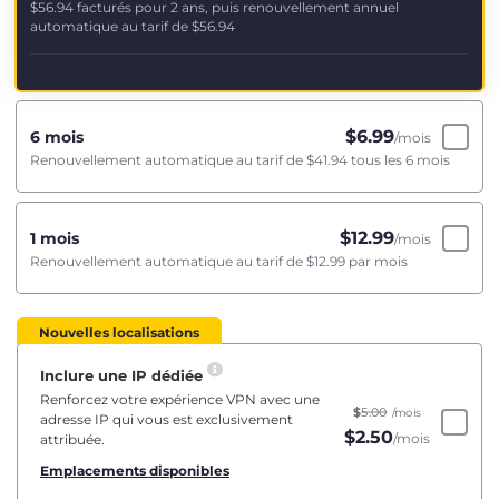
$56.94
facturés pour 2 ans, puis renouvellement annuel
automatique au tarif de
$56.94
$
6.99
6 mois
/mois
Renouvellement automatique au tarif de
$41.94
tous les 6 mois
$
12.99
1 mois
/mois
Renouvellement automatique au tarif de
$12.99
par mois
Nouvelles localisations
Inclure une IP dédiée
Renforcez votre expérience VPN avec une
$
5.00
/mois
adresse IP qui vous est exclusivement
$
2.50
/mois
attribuée.
Emplacements disponibles