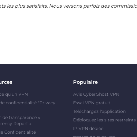
ents les plus satisfaits. Nous versons parfois des commissi
urces
Populaire
ce qu’un VPN
Avis CyberGhost VPN
de confidentialité "Privacy
Essai VPN gratuit
Téléchargez l'application
 de transparence «
Débloquez les sites restreints
rency Report »
IP VPN dédiée
de Confidentialité
streaming avec vpn