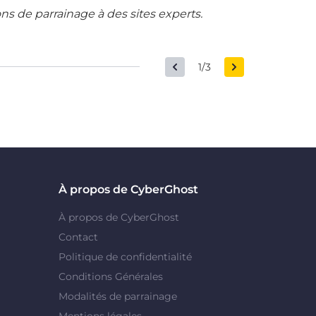
ons de parrainage à des sites experts.
1/3
À propos de CyberGhost
À propos de CyberGhost
Contact
Politique de confidentialité
Conditions Générales
Modalités de parrainage
Mentions légales