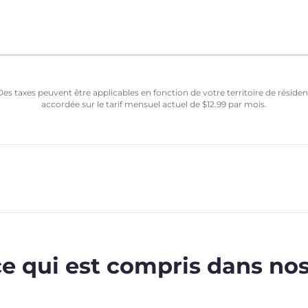
Des taxes peuvent être applicables en fonction de votre territoire de résid
accordée sur le tarif mensuel actuel de
$
12.99
par mois.
ce qui est compris dans nos