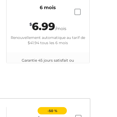
6 mois
6.99
$
/mois
Renouvellement automatique au tarif de
$41.94
tous les 6 mois
Garantie 45 jours satisfait ou
remboursé
-50 %