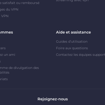
e satisfait ou remboursé
ges du VPN
r VPN
rammes
Aide et assistance
Guides d’utilisation
cers
Foire aux questions
ez un ami
Contactez les équipes suppor
s
mme de divulgation des
ilités
riats
Rejoignez-nous