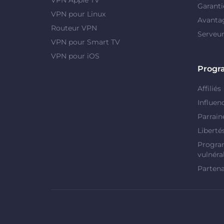
Garanti
VPN pour Linux
Avanta
Routeur VPN
Serveu
VPN pour Smart TV
VPN pour iOS
Prog
Affiliés
Influen
Parrain
Liberté
Progra
vulnérab
Partena