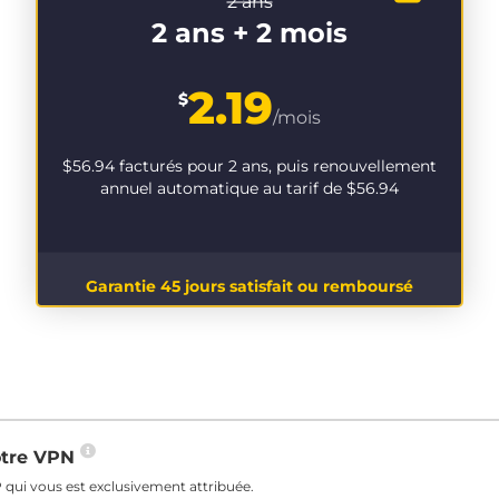
2 ans
2 ans + 2 mois
2.19
$
/mois
$56.94
facturés pour 2 ans, puis renouvellement
annuel automatique au tarif de
$56.94
Garantie 45 jours satisfait ou remboursé
votre VPN
 qui vous est exclusivement attribuée.