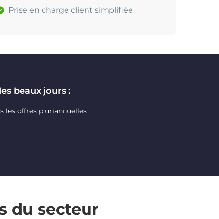
Prise en charge client simplifiée
des beaux jours :
les offres pluriannuelles :
s du secteur