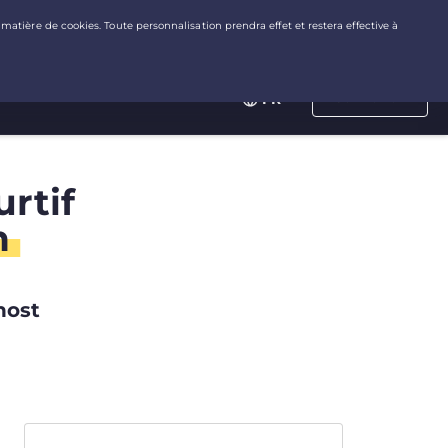
Connexion
FR
rtif
n
host