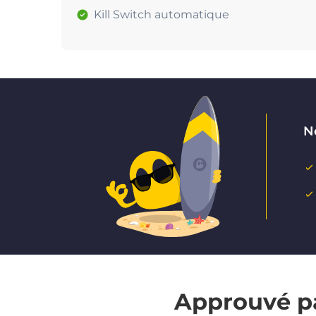
Kill Switch automatique
Ne
Approuvé pa