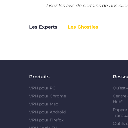
Lisez les avis de certains de nos cli
Les Experts
Les Ghosties
Produits
Resso
VPN pour PC
Qu’est-
VPN pour Chrome
Centre 
Hub"
VPN pour Mac
Rapport
VPN pour Android
Transpa
VPN pour Firefox
Outils 
VPN Apple TV