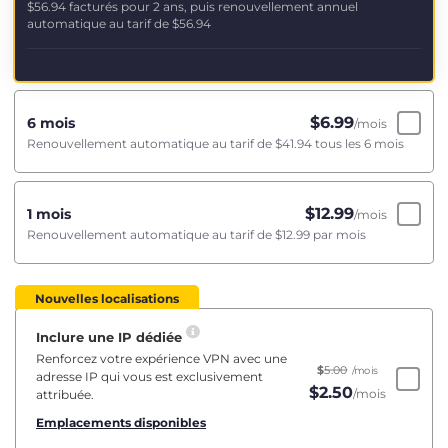
$56.94
facturés pour 2 ans, puis renouvellement annuel
automatique au tarif de
$56.94
$
6.99
6 mois
/mois
Renouvellement automatique au tarif de
$41.94
tous les 6 mois
$
12.99
1 mois
/mois
Renouvellement automatique au tarif de
$12.99
par mois
Nouvelles localisations
Inclure une IP dédiée
Renforcez votre expérience VPN avec une
$
5.00
/mois
adresse IP qui vous est exclusivement
$
2.50
/mois
attribuée.
Emplacements disponibles