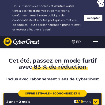
Vous avez opté pour :
L'offre la plus avantageuse
, soit
2.1666666666667 ans à $
2.19
/mois
FR
Navig
bascu
Cet été, passez en mode furtif
avec
83 % de réduction
Inclus avec l'abonnement 2 ans de CyberGhost
OFFRE ESTIVALE – ÉCONOMISEZ 83 %
$
2.19
2 ans + 2 mois
/mois