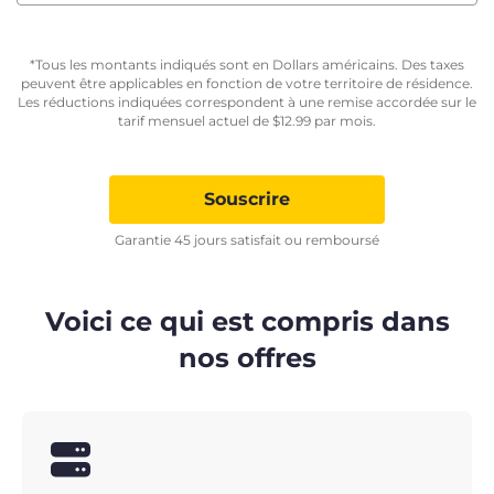
*Tous les montants indiqués sont en Dollars américains. Des taxes
peuvent être applicables en fonction de votre territoire de résidence.
Les réductions indiquées correspondent à une remise accordée sur le
tarif mensuel actuel de
$
12.99
par mois.
Souscrire
Garantie 45 jours satisfait ou remboursé
Voici ce qui est compris dans
nos offres