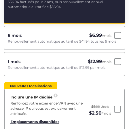
$56.94
facturés pour 2 ans, puis renouvellement annuel
automatique au tarif de
$56.94
$
6.99
6 mois
/mois
Renouvellement automatique au tarif de
$41.94
tous les 6 mois
$
12.99
1 mois
/mois
Renouvellement automatique au tarif de
$12.99
par mois
Nouvelles localisations
Inclure une IP dédiée
Renforcez votre expérience VPN avec une
$
5.00
/mois
adresse IP qui vous est exclusivement
$
2.50
/mois
attribuée.
Emplacements disponibles