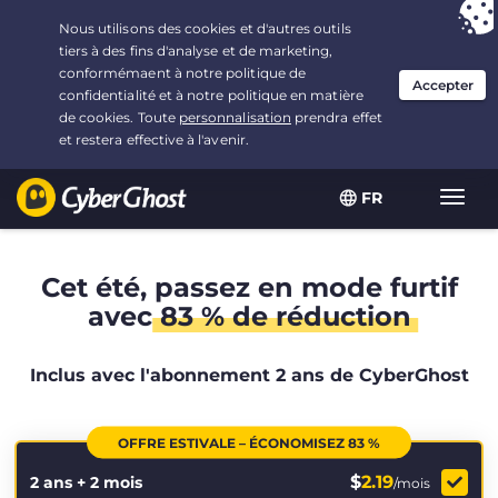
Vous avez opté pour :
L'offre la plus avantageuse
, soit
2.1666666666667 ans à $
2.19
/mois
FR
Navig
bascu
Cet été, passez en mode furtif
avec
83 % de réduction
Inclus avec l'abonnement 2 ans de CyberGhost
OFFRE ESTIVALE – ÉCONOMISEZ 83 %
$
2.19
2 ans + 2 mois
/mois