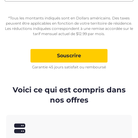
*Tous les montants indiqués sont en Dollars américains. Des taxes
peuvent être applicables en fonction de votre territoire de résidence.
Les réductions indiquées correspondent à une remise accordée sur le
tarif mensuel actuel de
$
12.99
par mois.
Souscrire
Garantie 45 jours satisfait ou remboursé
Voici ce qui est compris dans
nos offres