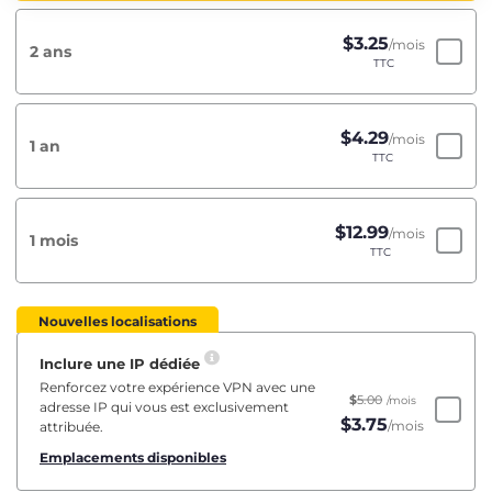
$
3.25
/mois
2 ans
TTC
$
4.29
/mois
1 an
TTC
$
12.99
/mois
1 mois
TTC
Nouvelles localisations
Inclure une IP dédiée
Renforcez votre expérience VPN avec une
$
5.00
/mois
adresse IP qui vous est exclusivement
$
3.75
/mois
attribuée.
Emplacements disponibles