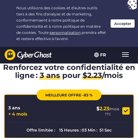
Vous avez opté pour :
L'offre la plus avantageuse
, soit
3.3333333333333 ans à $
2.23
/mois
FR
Navig
bascu
Renforcez votre confidentialité en
ligne :
3 ans
pour
$
2.23
/mois
MEILLEURE OFFRE -83 %
3 ans
$
2.23
/mois
+ 4 mois
TTC
Offre limitée :
15
Heures
:
03
Min
:
50
Sec