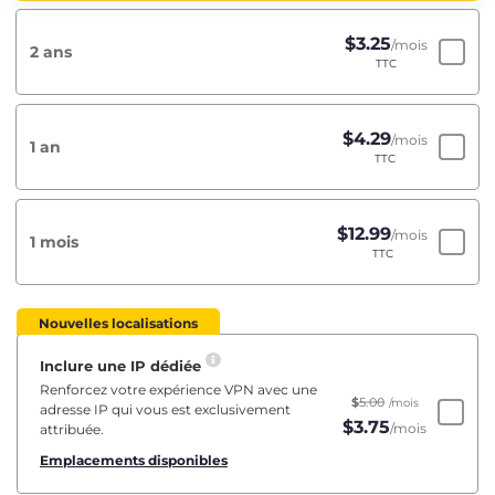
$
3.25
/mois
2 ans
TTC
$
4.29
/mois
1 an
TTC
$
12.99
/mois
1 mois
TTC
Nouvelles localisations
Inclure une IP dédiée
Renforcez votre expérience VPN avec une
$
5.00
/mois
adresse IP qui vous est exclusivement
$
3.75
/mois
attribuée.
Emplacements disponibles