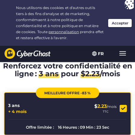
Vous avez opté pour :
L'offre la plus avantageuse
, soit
3.3333333333333 ans à $
2.23
/mois
FR
Navig
bascu
Renforcez votre confidentialité en
ligne :
3 ans
pour
$
2.23
/mois
MEILLEURE OFFRE -83 %
3 ans
$
2.23
/mois
+ 4 mois
TTC
Offre limitée :
16
Heures
:
09
Min
:
23
Sec