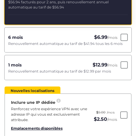
$56.94
facturés pour 2 ans, puis renouvellement annuel
automatique au tarif de
$56.94
$
6.99
6 mois
/mois
Renouvellement automatique au tarif de
$41.94
tous les 6 mois
$
12.99
1 mois
/mois
Renouvellement automatique au tarif de
$12.99
par mois
Nouvelles localisations
Inclure une IP dédiée
Renforcez votre expérience VPN avec une
$
5.00
/mois
adresse IP qui vous est exclusivement
$
2.50
/mois
attribuée.
Emplacements disponibles