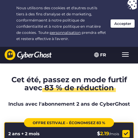
Vous avez opté pour :
L'offre la plus avantageuse
, soit
2.1666666666667 ans à $
2.19
/mois
FR
Navig
bascu
Cet été, passez en mode furtif
avec
83 % de réduction
Inclus avec l'abonnement 2 ans de CyberGhost
OFFRE ESTIVALE – ÉCONOMISEZ 83 %
$
2.19
2 ans + 2 mois
/mois