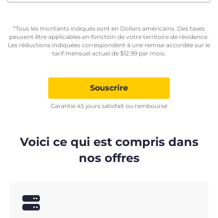
*Tous les montants indiqués sont en Dollars américains. Des taxes
peuvent être applicables en fonction de votre territoire de résidence.
Les réductions indiquées correspondent à une remise accordée sur le
tarif mensuel actuel de
$
12.99
par mois.
Souscrire
Garantie 45 jours satisfait ou remboursé
Voici ce qui est compris dans
nos offres