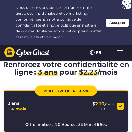
Vous avez opté pour :
L'offre la plus avantageuse
, soit
3.3333333333333 ans à $
2.23
/mois
FR
Navig
bascu
Renforcez votre confidentialité en
ligne :
3 ans
pour
$
2.23
/mois
MEILLEURE OFFRE -83 %
3 ans
$
2.23
/mois
+ 4 mois
TTC
Offre limitée :
20
Heures
:
33
Min
:
45
Sec