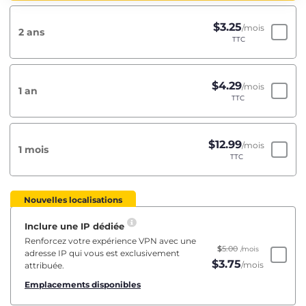
$
3.25
/mois
2 ans
TTC
$
4.29
/mois
1 an
TTC
$
12.99
/mois
1 mois
TTC
Nouvelles localisations
Inclure une IP dédiée
Renforcez votre expérience VPN avec une
$
5.00
/mois
adresse IP qui vous est exclusivement
$
3.75
/mois
attribuée.
Emplacements disponibles