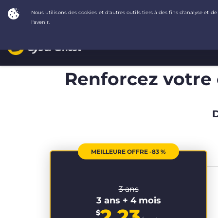
Renforcez votre c
D
MEILLEURE OFFRE -83 %
3 ans
3 ans + 4 mois
2.23
$