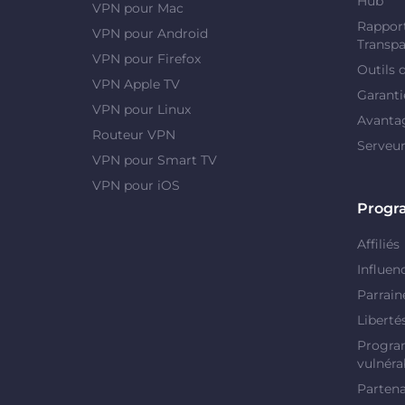
Hub"
VPN pour Mac
Rapport
VPN pour Android
Transpa
VPN pour Firefox
Outils 
VPN Apple TV
Garanti
VPN pour Linux
Avanta
Routeur VPN
Serveu
VPN pour Smart TV
VPN pour iOS
Prog
Affiliés
Influen
Parrain
Liberté
Progra
vulnérab
Partena