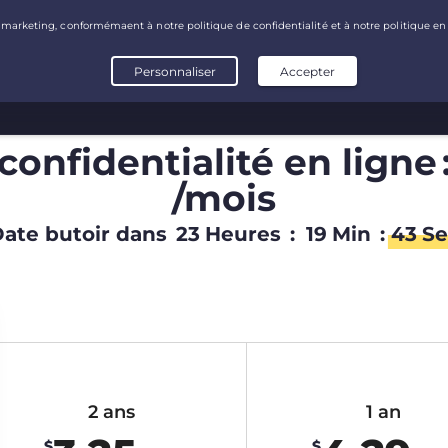
onfidentialité en ligne 
/mois
ate butoir dans
23
Heures
:
19
Min
:
42
Se
2 ans
1 an
$
$