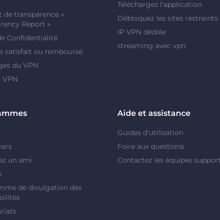
Téléchargez l'application
 de transparence «
Débloquez les sites restreints
rency Report »
IP VPN dédiée
de Confidentialité
streaming avec vpn
e satisfait ou remboursé
ges du VPN
r VPN
rammes
Aide et assistance
Guides d’utilisation
cers
Foire aux questions
ez un ami
Contactez les équipes suppor
s
mme de divulgation des
ilités
riats