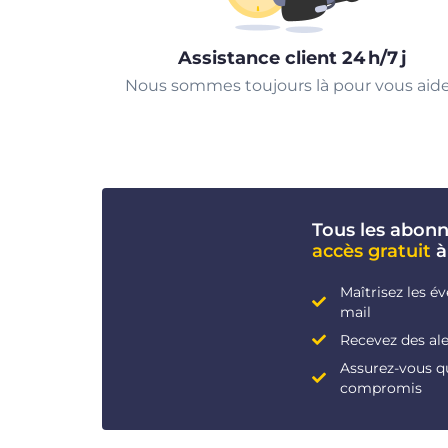
Assistance client 24 h/7 j
Nous sommes toujours là pour vous aide
Tous les abon
accès gratuit
à
Maîtrisez les é
mail
Recevez des ale
Assurez-vous q
compromis