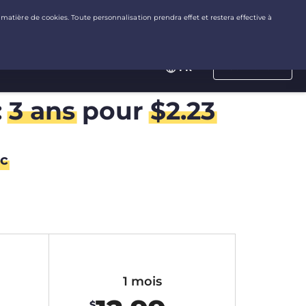
Connexion
FR
:
3 ans
pour
$
2.23
c
1 mois
$