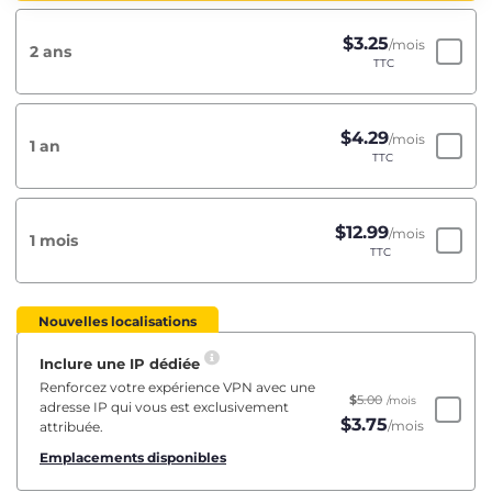
$
3.25
/mois
2 ans
TTC
$
4.29
/mois
1 an
TTC
$
12.99
/mois
1 mois
TTC
Nouvelles localisations
Inclure une IP dédiée
Renforcez votre expérience VPN avec une
$
5.00
/mois
adresse IP qui vous est exclusivement
$
3.75
/mois
attribuée.
Emplacements disponibles