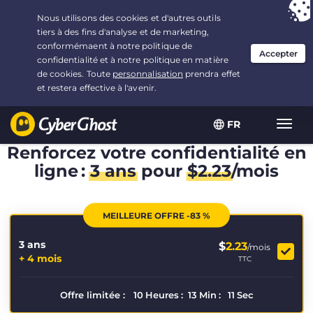
Vous avez opté pour :
L'offre la plus avantageuse
, soit
3.3333333333333 ans à $
2.23
/mois
FR
Navig
bascu
Renforcez votre confidentialité en
ligne :
3 ans
pour
$
2.23
/mois
MEILLEURE OFFRE -83 %
3 ans
$
2.23
/mois
+ 4 mois
TTC
Offre limitée :
10
Heures
:
13
Min
:
11
Sec