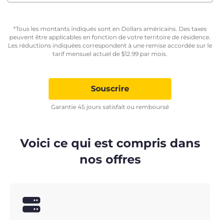
*Tous les montants indiqués sont en Dollars américains. Des taxes
peuvent être applicables en fonction de votre territoire de résidence.
Les réductions indiquées correspondent à une remise accordée sur le
tarif mensuel actuel de
$
12.99
par mois.
Souscrire
Garantie 45 jours satisfait ou remboursé
Voici ce qui est compris dans
nos offres