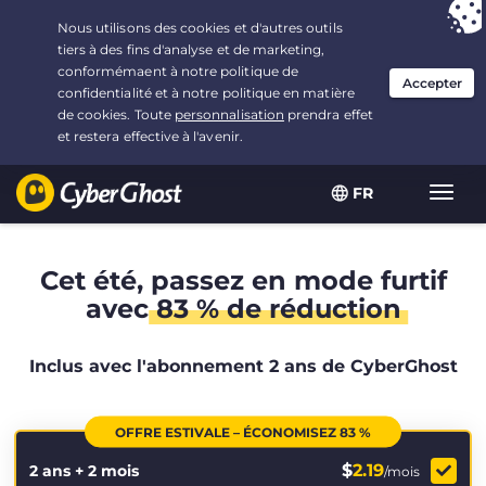
Vous avez opté pour :
L'offre la plus avantageuse
, soit
2.1666666666667 ans à $
2.19
/mois
FR
Navig
bascu
Cet été, passez en mode furtif
avec
83 % de réduction
Inclus avec l'abonnement 2 ans de CyberGhost
OFFRE ESTIVALE – ÉCONOMISEZ 83 %
$
2.19
2 ans + 2 mois
/mois