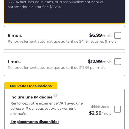
$56.94
facturés pour 2 ans, puis renouvellement annuel
automatique au tarif de
$56.94
$
6.99
6 mois
/mois
Renouvellement automatique au tarif de
$41.94
tous les 6 mois
$
12.99
1 mois
/mois
Renouvellement automatique au tarif de
$12.99
par mois
Nouvelles localisations
Inclure une IP dédiée
Renforcez votre expérience VPN avec une
$
5.00
/mois
adresse IP qui vous est exclusivement
$
2.50
/mois
attribuée.
Emplacements disponibles